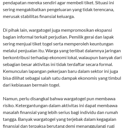
pendapatan mereka sendiri agar membeli tiket. Situasi ini
sering mengakibatkan pengeluaran yang tidak terencana,
merusak stabilitas finansial keluarga.
Di pihak lain, wargatogel juga mempromosikan ekspansi
bagian informal terkait perjudian. Pemilik gerai dan lapak
sering menjual tiket togel serta memperoleh keuntungan
melalui penjualan itu. Warga yang terlibat dalamnya jaringan
berkontribusi terhadap ekonomi lokal, walaupun banyak dari
sebagian besar aktivitas ini tidak terdaftar secara formal.
Kemunculan lapangan pekerjaan baru dalam sektor ini juga
bisa dilihat sebagai salah satu dampak ekonomis yang timbul
dari kebiasaan bermain togel.
Namun, perlu disangkal bahwa wargatogel pun membawa
risiko. Ketergantungan dalam aktivitas ini dapat membawa
masalah finansial yang lebih serius bagi individu dan rumah
tangga. Banyak wargatogel yang terjebak dalam kegagalan
finansial dan terpaksa berutang demi menanggulangi rugi