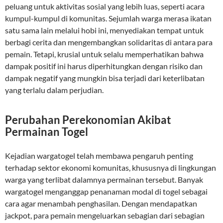
peluang untuk aktivitas sosial yang lebih luas, seperti acara
kumpul-kumpul di komunitas. Sejumlah warga merasa ikatan
satu sama lain melalui hobi ini, menyediakan tempat untuk
berbagi cerita dan mengembangkan solidaritas di antara para
pemain. Tetapi, krusial untuk selalu memperhatikan bahwa
dampak positif ini harus diperhitungkan dengan risiko dan
dampak negatif yang mungkin bisa terjadi dari keterlibatan
yang terlalu dalam perjudian.
Perubahan Perekonomian Akibat
Permainan Togel
Kejadian wargatogel telah membawa pengaruh penting
terhadap sektor ekonomi komunitas, khususnya di lingkungan
warga yang terlibat dalamnya permainan tersebut. Banyak
wargatogel menganggap penanaman modal di togel sebagai
cara agar menambah penghasilan. Dengan mendapatkan
jackpot, para pemain mengeluarkan sebagian dari sebagian