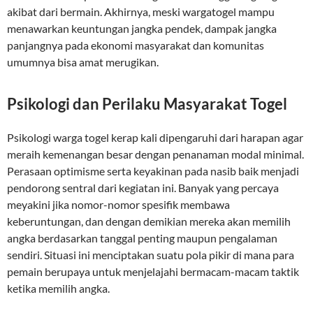
akibat dari bermain. Akhirnya, meski wargatogel mampu
menawarkan keuntungan jangka pendek, dampak jangka
panjangnya pada ekonomi masyarakat dan komunitas
umumnya bisa amat merugikan.
Psikologi dan Perilaku Masyarakat Togel
Psikologi warga togel kerap kali dipengaruhi dari harapan agar
meraih kemenangan besar dengan penanaman modal minimal.
Perasaan optimisme serta keyakinan pada nasib baik menjadi
pendorong sentral dari kegiatan ini. Banyak yang percaya
meyakini jika nomor-nomor spesifik membawa
keberuntungan, dan dengan demikian mereka akan memilih
angka berdasarkan tanggal penting maupun pengalaman
sendiri. Situasi ini menciptakan suatu pola pikir di mana para
pemain berupaya untuk menjelajahi bermacam-macam taktik
ketika memilih angka.