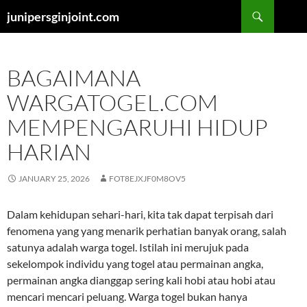
Skip
Search
junipersginjoint.com
to
content
BAGAIMANA
WARGATOGEL.COM
MEMPENGARUHI HIDUP
HARIAN
JANUARY 25, 2026
FOT8EJXJF0M8OV5
Dalam kehidupan sehari-hari, kita tak dapat terpisah dari
fenomena yang yang menarik perhatian banyak orang, salah
satunya adalah warga togel. Istilah ini merujuk pada
sekelompok individu yang togel atau permainan angka,
permainan angka dianggap sering kali hobi atau hobi atau
mencari mencari peluang. Warga togel bukan hanya