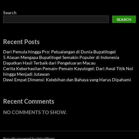
Search
SEARCH
Recent Posts
Dari Pemula hingga Pro: Petualangan di Dunia Bupatitogel
5 Alasan Mengapa Bupatitogel Semakin Populer di Indonesia
Dapatkan Hasil Terbaik dari Pengeluaran Macau
Cerita Keberhasilan Pemain-Pemain Kayutogel: Dari Awal Titik Nol
hingga Menjadi Jutawan
Dewi Empat Dimensi: Kelebihan dan Bahaya yang Harus Dipahami
Recent Comments
NO COMMENTS TO SHOW.
Proudly powered by WordPress