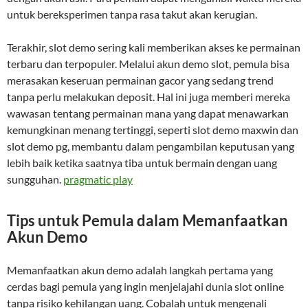
untuk bereksperimen tanpa rasa takut akan kerugian.
Terakhir, slot demo sering kali memberikan akses ke permainan
terbaru dan terpopuler. Melalui akun demo slot, pemula bisa
merasakan keseruan permainan gacor yang sedang trend
tanpa perlu melakukan deposit. Hal ini juga memberi mereka
wawasan tentang permainan mana yang dapat menawarkan
kemungkinan menang tertinggi, seperti slot demo maxwin dan
slot demo pg, membantu dalam pengambilan keputusan yang
lebih baik ketika saatnya tiba untuk bermain dengan uang
sungguhan.
pragmatic play
Tips untuk Pemula dalam Memanfaatkan
Akun Demo
Memanfaatkan akun demo adalah langkah pertama yang
cerdas bagi pemula yang ingin menjelajahi dunia slot online
tanpa risiko kehilangan uang. Cobalah untuk mengenali