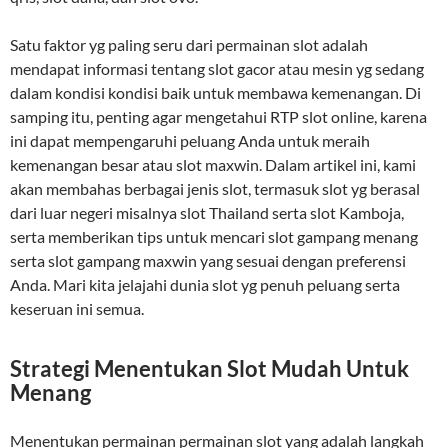
Satu faktor yg paling seru dari permainan slot adalah
mendapat informasi tentang slot gacor atau mesin yg sedang
dalam kondisi kondisi baik untuk membawa kemenangan. Di
samping itu, penting agar mengetahui RTP slot online, karena
ini dapat mempengaruhi peluang Anda untuk meraih
kemenangan besar atau slot maxwin. Dalam artikel ini, kami
akan membahas berbagai jenis slot, termasuk slot yg berasal
dari luar negeri misalnya slot Thailand serta slot Kamboja,
serta memberikan tips untuk mencari slot gampang menang
serta slot gampang maxwin yang sesuai dengan preferensi
Anda. Mari kita jelajahi dunia slot yg penuh peluang serta
keseruan ini semua.
Strategi Menentukan Slot Mudah Untuk
Menang
Menentukan permainan permainan slot yang adalah langkah