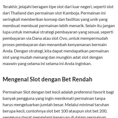
Terakhir, jelajahi beragam tipe slot dari luar negeri, seperti slot
dari Thailand dan permainan slot Kamboja. Permainan ini
seringkali memberikan konsep dan fasilitas yang unik yang
membuat membuat permainan lebih menarik. Selain itu jangan
lupa untuk memakai strategi pembayaran yang sesuai, seperti
pembayaran via Dana atau slot Ovo, untuk mempermudah
proses pembayaran dan menambah kenyamanan bermain
Anda. Dengan strategi, kita dapat mendapatkan permainan
slot yang mudah menang dan mungkin adat slot dengan
maxwin yang selama ini selama ini Anda inginkan.
Mengenal Slot dengan Bet Rendah
Permainan Slot dengan bet kecil adalah preferensi favorit bagi
banyak pengguna yang ingin menikmati permainan tanpa
harus mengeluarkan jumlah besar. Melalui minimal taruhan
berupa kecil, contohnya slot bet 100 ataupun slot bet 200,
pengguna dapat mengalami keseruan di dalam permainan