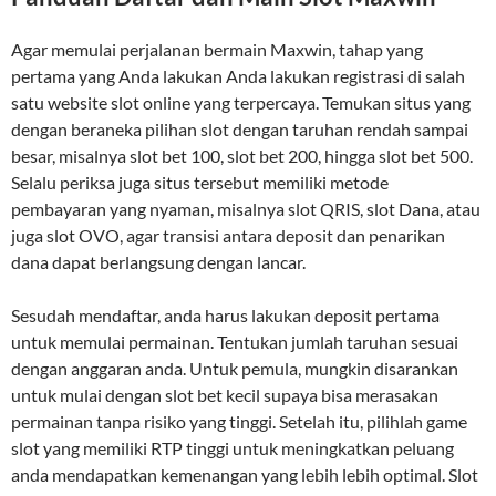
Agar memulai perjalanan bermain Maxwin, tahap yang
pertama yang Anda lakukan Anda lakukan registrasi di salah
satu website slot online yang terpercaya. Temukan situs yang
dengan beraneka pilihan slot dengan taruhan rendah sampai
besar, misalnya slot bet 100, slot bet 200, hingga slot bet 500.
Selalu periksa juga situs tersebut memiliki metode
pembayaran yang nyaman, misalnya slot QRIS, slot Dana, atau
juga slot OVO, agar transisi antara deposit dan penarikan
dana dapat berlangsung dengan lancar.
Sesudah mendaftar, anda harus lakukan deposit pertama
untuk memulai permainan. Tentukan jumlah taruhan sesuai
dengan anggaran anda. Untuk pemula, mungkin disarankan
untuk mulai dengan slot bet kecil supaya bisa merasakan
permainan tanpa risiko yang tinggi. Setelah itu, pilihlah game
slot yang memiliki RTP tinggi untuk meningkatkan peluang
anda mendapatkan kemenangan yang lebih lebih optimal. Slot