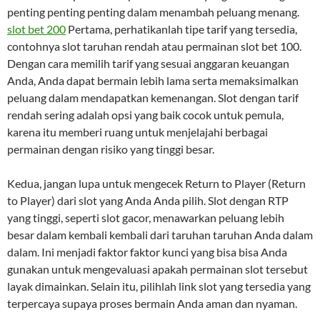
penting penting penting dalam menambah peluang menang.
slot bet 200
Pertama, perhatikanlah tipe tarif yang tersedia,
contohnya slot taruhan rendah atau permainan slot bet 100.
Dengan cara memilih tarif yang sesuai anggaran keuangan
Anda, Anda dapat bermain lebih lama serta memaksimalkan
peluang dalam mendapatkan kemenangan. Slot dengan tarif
rendah sering adalah opsi yang baik cocok untuk pemula,
karena itu memberi ruang untuk menjelajahi berbagai
permainan dengan risiko yang tinggi besar.
Kedua, jangan lupa untuk mengecek Return to Player (Return
to Player) dari slot yang Anda Anda pilih. Slot dengan RTP
yang tinggi, seperti slot gacor, menawarkan peluang lebih
besar dalam kembali kembali dari taruhan taruhan Anda dalam
dalam. Ini menjadi faktor faktor kunci yang bisa bisa Anda
gunakan untuk mengevaluasi apakah permainan slot tersebut
layak dimainkan. Selain itu, pilihlah link slot yang tersedia yang
terpercaya supaya proses bermain Anda aman dan nyaman.