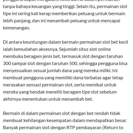
tanpa bahaya keuangan yang tinggi. Selain itu, permainan slot
tipe ini sering kali kerap memberikan peluang untuk bermain
lebih panjang, dan ini menambah peluang untuk mencapai
kemenangan.
Di antara keuntungan dalam bermain permainan slot bet kecil
ialah kemudahan aksesnya. Sejumlah situs slot online
membuka beragam jenis bet, termasuk slot dengan taruhan
300 sampai slot dengan taruhan 500, sehingga pengguna bisa
menyesuaikan sesuai jumlah dana yang mereka miliki. Ini
membuat pengguna yang memiliki dana terbatas agar tetap
merasakan sensasi permainan slot, serta memikat untuk
mereka yang hendak meneliti beragam tipe slot sebelum
akhirnya menentukan untuk menambah bet.
Bermain di dalam permainan slot dengan bet rendah tidak
membuat kehilangan kesempatan dalam mendapatkan besar.
Banyak permainan slot dengan RTP pembayaran (Return to