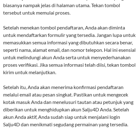
biasanya nampak jelas di halaman utama. Tekan tombol
tersebut untuk memulai proses.
Setelah menekan tombol pendaftaran, Anda akan diminta
untuk mendaftarkan formulir yang tersedia. Jangan lupa untuk
memasukkan semua informasi yang dibutuhkan secara benar,
seperti nama, alamat email, dan nomor telepon. Hal ini esensial
untuk melindungi akun Anda serta untuk menyederhanakan
proses verifikasi. Jika semua informasi telah diisi, tekan tombol
kirim untuk melanjutkan.
Setelah itu, Anda akan menerima konfirmasi pendaftaran
melalui email atau pesan singkat. Pastikan untuk mengecek
kotak masuk Anda dan menelusuri tautan atau petunjuk yang
diberikan untuk menghidupkan akun Salju4D Anda. Setelah
akun Anda aktif, Anda sudah siap untuk menjalani login
Salju4D dan menikmati segudang permainan yang tersedia.