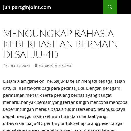
Skip
Search
junipersginjoint.com
to
content
MENGUNGKAP RAHASIA
KEBERHASILAN BERMAIN
DI SALJU-4D
JULY 17, 2025
FOT8EJXJF0M8OV5
Dalam alam game online, Salju4D telah menjadi sebagai salah
satu pilihan favorit bagi para pecinta judi. Dengan beragam
permainan menarik serta peluang berhasil yang sangat
menarik, banyak pemain yang tertarik ingin mencoba mencoba
keberuntungan mereka pada situs ini tersebut. Tetapi, supaya
dapat menggunakan seluruh fitur dan manfaat yang
ditawarkan Salju4D, penting untuk setiap orang peserta agar
memahami proses pendaftaran serta cara masuk dengan