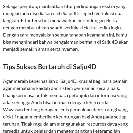
Sebagai penutup, manfaatkan fitur perlindungan ekstra yang
mungkin ada disediakan oleh Salju4D, seperti verifikasi dua
langkah. Fitur tersebut menawarkan perlindungan ekstra
dengan membutuhkan sandhi verifikasi ekstra ketika login.
Dengan cara menyalakan semua tahapan keamanan ini, kamu
bisa menghindari bahwa pengalaman bermain di Salju4D akan
menjadi semakin aman serta nyaman.
Tips Sukses Bertaruh di Salju4D
Agar meraih keberhasilan di Salju4D, krusial bagi para pemain
agar memahami kaidah dan sistem permainan secara baik.
Luangkan masa untuk membaca petunjuk dan informasi yang
ada, sehingga Anda bisa bermain dengan lebih cerdas.
Wawasan tentang beragam jenis permainan dan strategi yang
efektif dapat memberikan keuntungan bagi Anda pada setiap
taruhan. Tidak ragu dalam menggunakan resources daya yang
tersedia untuk belajar dan mengembangkan keterampilan