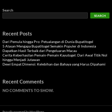
Search
SEARCH
Recent Posts
Dari Pemula hingga Pro: Petualangan di Dunia Bupatitogel
5 Alasan Mengapa Bupatitogel Semakin Populer di Indonesia
Dapatkan Hasil Terbaik dari Pengeluaran Macau
Cerita Keberhasilan Pemain-Pemain Kayutogel: Dari Awal Titik Nol
hingga Menjadi Jutawan
Dewi Empat Dimensi: Kelebihan dan Bahaya yang Harus Dipahami
Recent Comments
NO COMMENTS TO SHOW.
Proudly powered by WordPress