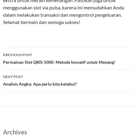
ekstra untuk meraih kemenangan. Pastikan juga untuk
menggunakan slot via pulsa, karena ini memudahkan Anda
dalam melakukan transaksi dan mengontrol pengeluaran.
Selamat bermain dan semoga sukses!
Post
PREVIOUS POST
navigation
Permainan Slot QRIS 5000: Metode Inovatif untuk Menang!
NEXT POST
Analisis Angka: Apa perlu kita ketahui?
Archives