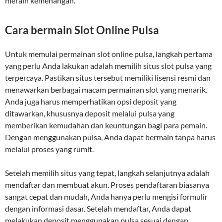
meraih kemenangan.
Cara bermain Slot Online Pulsa
Untuk memulai permainan slot online pulsa, langkah pertama
yang perlu Anda lakukan adalah memilih situs slot pulsa yang
terpercaya. Pastikan situs tersebut memiliki lisensi resmi dan
menawarkan berbagai macam permainan slot yang menarik.
Anda juga harus memperhatikan opsi deposit yang
ditawarkan, khususnya deposit melalui pulsa yang
memberikan kemudahan dan keuntungan bagi para pemain.
Dengan menggunakan pulsa, Anda dapat bermain tanpa harus
melalui proses yang rumit.
Setelah memilih situs yang tepat, langkah selanjutnya adalah
mendaftar dan membuat akun. Proses pendaftaran biasanya
sangat cepat dan mudah, Anda hanya perlu mengisi formulir
dengan informasi dasar. Setelah mendaftar, Anda dapat
melakukan deposit menggunakan pulsa sesuai dengan