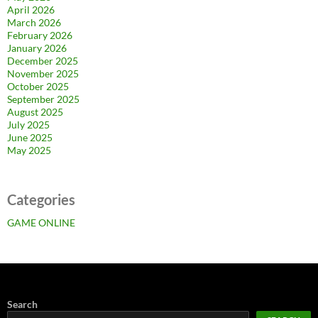
April 2026
March 2026
February 2026
January 2026
December 2025
November 2025
October 2025
September 2025
August 2025
July 2025
June 2025
May 2025
Categories
GAME ONLINE
Search