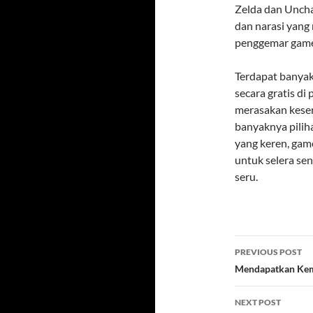
Zelda dan Uncha
dan narasi yang 
penggemar game
Terdapat banyak
secara gratis di
merasakan keser
banyaknya pilih
yang keren, gam
untuk selera sen
seru.
Post
PREVIOUS POST
navigatio
Mendapatkan Keme
NEXT POST