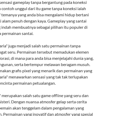
sensasi gameplay tanpa bergantung pada koneksi
 contoh unggul dari itu game tanpa koneksi ialah
" temanya yang anda bisa mengalami hidup bertani
ki alam penuh dengan kaya. Gameplay yang santai
g indah membuatnya sebagai pilihan itu populer di
a permainan santai.
aria" juga menjadi salah satu permainan tanpa
ngat seru. Permainan tersebut memadukan elemen
lorasi, di mana para anda bisa menjelajahi dunia yang,
ngunan, serta bertempur melawan beragam musuh.
kan grafis pixel yang menarik dan permainan yang
aria" menawarkan sensasi yang tak tak terlupakan
ncinta permainan petualangan.
" merupakan salah satu game offline yang seru dan
steri. Dengan nuansa atmosfer gelap serta cerita
 pemain akan tenggelam dalam pengalaman yang
. Permainan yang inovatif dan atmosfer yang spesial