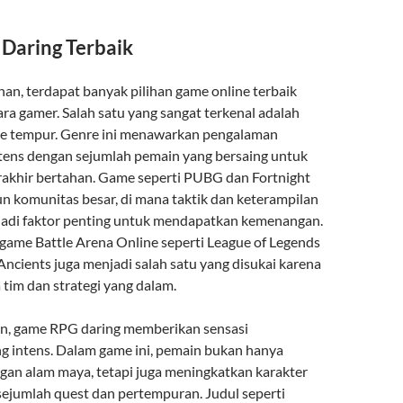
Daring Terbaik
nan, terdapat banyak pilihan game online terbaik
ra gamer. Salah satu yang sangat terkenal adalah
le tempur. Genre ini menawarkan pengalaman
tens dengan sejumlah pemain yang bersaing untuk
rakhir bertahan. Game seperti PUBG dan Fortnight
 komunitas besar, di mana taktik dan keterampilan
di faktor penting untuk mendapatkan kemenangan.
 game Battle Arena Online seperti League of Legends
Ancients juga menjadi salah satu yang disukai karena
tim dan strategi yang dalam.
an, game RPG daring memberikan sensasi
g intens. Dalam game ini, pemain bukan hanya
ngan alam maya, tetapi juga meningkatkan karakter
sejumlah quest dan pertempuran. Judul seperti