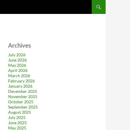
Archives
July 2026
June 2026
May 2026
April 2026
March 2026
February 2026
January 2026
December 2025
November 2025
October 2025
September 2025
August 2025
July 2025
June 2025
May 2025