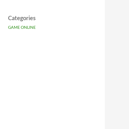
Categories
GAME ONLINE