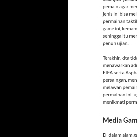
pemain agar mer
jenis ini bisa me
permainan takt
game ini, kemamp
sehingga itu me
penuh ujian.
Terakhir, kita t
menawarkan adre
FIFA serta Asph
persaingan, men
melawan pemain 
permainan ini ju
menikmati perma
Media Gam
Di dalam alam g