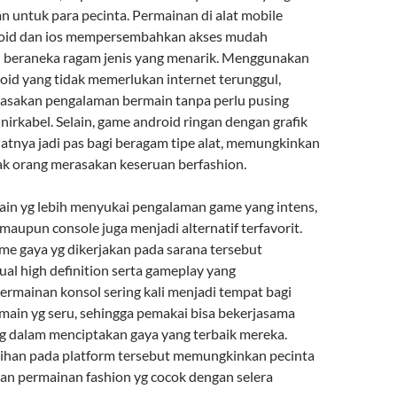
n untuk para pecinta. Permainan di alat mobile
oid dan ios mempersembahkan akses mudah
an beraneka ragam jenis yang menarik. Menggunakan
id yang tidak memerlukan internet terunggul,
asakan pengalaman bermain tanpa perlu pusing
nirkabel. Selain, game android ringan dengan grafik
tnya jadi pas bagi beragam tipe alat, memungkinkan
ak orang merasakan keseruan berfashion.
in yg lebih menyukai pengalaman game yang intens,
aupun console juga menjadi alternatif terfavorit.
me gaya yg dikerjakan pada sarana tersebut
al high definition serta gameplay yang
rmainan konsol sering kali menjadi tempat bagi
ain yg seru, sehingga pemakai bisa bekerjasama
 dalam menciptakan gaya yang terbaik mereka.
lihan pada platform tersebut memungkinkan pecinta
n permainan fashion yg cocok dengan selera