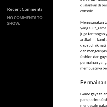
dijalankan di be
Recent Comments
console.
NO COMMENTS TO
Menggunakan ta
SHOW.
yang sulit, gam
juga tantangan
artikel ini, kam
dapat dinikmati 
dan mengeksplo
fashion dan gaya
permainan yang p
membuatnya begi
Permainan 
Game gaya telah 
para pecinta fas
mendesain pakai