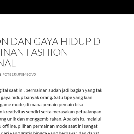
N DAN GAYA HIDUP DI
INAN FASHION
NAL
FOT8EJXJF0M8OV5
tal saat ini, permainan sudah jadi bagian yang tak
 gaya hidup banyak orang. Satu tipe yang kian
 game mode, di mana pemain pemain bisa
 kreativitas sendiri serta merasakan petualangan
ng unik dan menggembirakan. Apakah itu melalui
 offline, pilihan permainan mode saat ini sangat
i dari yang gratis hingga yang berbayar, dan dapat