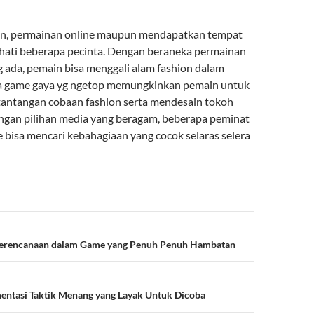
lan, permainan online maupun mendapatkan tempat
hati beberapa pecinta. Dengan beraneka permainan
g ada, pemain bisa menggali alam fashion dalam
pa game gaya yg ngetop memungkinkan pemain untuk
tantangan cobaan fashion serta mendesain tokoh
engan pilihan media yang beragam, beberapa peminat
bisa mencari kebahagiaan yang cocok selaras selera
n
Perencanaan dalam Game yang Penuh Penuh Hambatan
mentasi Taktik Menang yang Layak Untuk Dicoba