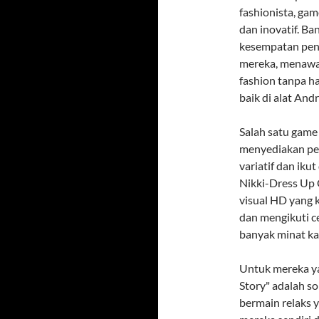
fashionista, g
dan inovatif. Ba
kesempatan pen
mereka, menawar
fashion tanpa ha
baik di alat And
Salah satu game 
menyediakan pen
variatif dan iku
Nikki-Dress Up
visual HD yang 
dan mengikuti c
banyak minat ka
Untuk mereka ya
Story" adalah s
bermain relaks