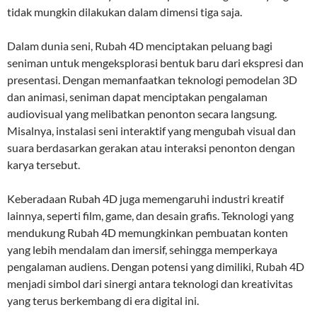
tidak mungkin dilakukan dalam dimensi tiga saja.
Dalam dunia seni, Rubah 4D menciptakan peluang bagi
seniman untuk mengeksplorasi bentuk baru dari ekspresi dan
presentasi. Dengan memanfaatkan teknologi pemodelan 3D
dan animasi, seniman dapat menciptakan pengalaman
audiovisual yang melibatkan penonton secara langsung.
Misalnya, instalasi seni interaktif yang mengubah visual dan
suara berdasarkan gerakan atau interaksi penonton dengan
karya tersebut.
Keberadaan Rubah 4D juga memengaruhi industri kreatif
lainnya, seperti film, game, dan desain grafis. Teknologi yang
mendukung Rubah 4D memungkinkan pembuatan konten
yang lebih mendalam dan imersif, sehingga memperkaya
pengalaman audiens. Dengan potensi yang dimiliki, Rubah 4D
menjadi simbol dari sinergi antara teknologi dan kreativitas
yang terus berkembang di era digital ini.