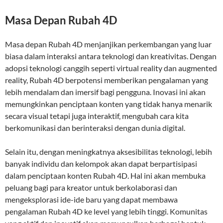
Masa Depan Rubah 4D
Masa depan Rubah 4D menjanjikan perkembangan yang luar
biasa dalam interaksi antara teknologi dan kreativitas. Dengan
adopsi teknologi canggih seperti virtual reality dan augmented
reality, Rubah 4D berpotensi memberikan pengalaman yang
lebih mendalam dan imersif bagi pengguna. Inovasi ini akan
memungkinkan penciptaan konten yang tidak hanya menarik
secara visual tetapi juga interaktif, mengubah cara kita
berkomunikasi dan berinteraksi dengan dunia digital.
Selain itu, dengan meningkatnya aksesibilitas teknologi, lebih
banyak individu dan kelompok akan dapat berpartisipasi
dalam penciptaan konten Rubah 4D. Hal ini akan membuka
peluang bagi para kreator untuk berkolaborasi dan
mengeksplorasi ide-ide baru yang dapat membawa
pengalaman Rubah 4D ke level yang lebih tinggi. Komunitas