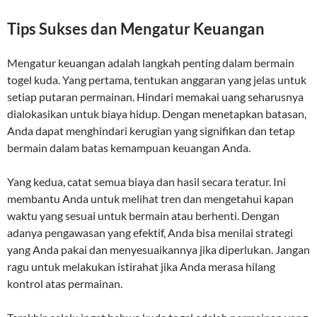
Tips Sukses dan Mengatur Keuangan
Mengatur keuangan adalah langkah penting dalam bermain
togel kuda. Yang pertama, tentukan anggaran yang jelas untuk
setiap putaran permainan. Hindari memakai uang seharusnya
dialokasikan untuk biaya hidup. Dengan menetapkan batasan,
Anda dapat menghindari kerugian yang signifikan dan tetap
bermain dalam batas kemampuan keuangan Anda.
Yang kedua, catat semua biaya dan hasil secara teratur. Ini
membantu Anda untuk melihat tren dan mengetahui kapan
waktu yang sesuai untuk bermain atau berhenti. Dengan
adanya pengawasan yang efektif, Anda bisa menilai strategi
yang Anda pakai dan menyesuaikannya jika diperlukan. Jangan
ragu untuk melakukan istirahat jika Anda merasa hilang
kontrol atas permainan.