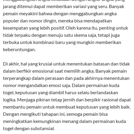
jarang ditemui dapat memberikan variasi yang seru. Banyak
pemain meyakini bahwa dengan menggabungkan angka
populer dan nomor dingin, mereka bisa mendapatkan
kesempatan yang lebih positif. Oleh karena itu, penting untuk
tidak terpaku dengan menuju satu skema saja, tetapi juga
terbuka untuk kombinasi baru yang mungkin memberikan
keberuntungan.
Di akhir, hal yang krusial untuk menentukan batasan dan tidak
dalam berfikir emosional saat memilih angka. Banyak pemain
terperangkap dalam perasaan dan pada akhirnya menentukan
nomor mengandalkan emosi saja. Dalam permainan kuda
togel, keputusan yang diambil harus selalu berlandaskan
logika. Menjaga pikiran tetap jernih dan berpikir rasional dapat
membantu pemain untuk membuat keputusan yang lebih baik.
Dengan mengikuti tahapan ini, semoga pemain bisa
meningkatkan kemungkinan menang dalam permainan kuda
togel dengan substansial.