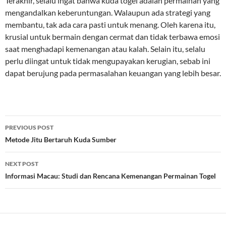
Terakhir, selalu ingat bahwa kuda togel adalah permainan yang
mengandalkan keberuntungan. Walaupun ada strategi yang
membantu, tak ada cara pasti untuk menang. Oleh karena itu,
krusial untuk bermain dengan cermat dan tidak terbawa emosi
saat menghadapi kemenangan atau kalah. Selain itu, selalu
perlu diingat untuk tidak mengupayakan kerugian, sebab ini
dapat berujung pada permasalahan keuangan yang lebih besar.
Post
PREVIOUS POST
navigation
Metode Jitu Bertaruh Kuda Sumber
NEXT POST
Informasi Macau: Studi dan Rencana Kemenangan Permainan Togel