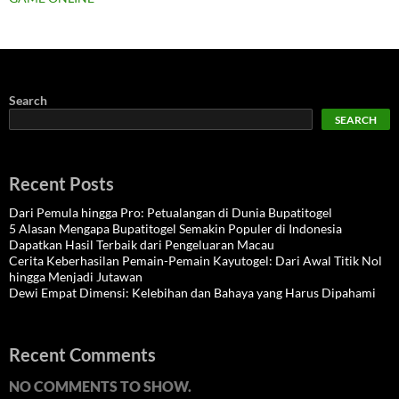
Search
SEARCH
Recent Posts
Dari Pemula hingga Pro: Petualangan di Dunia Bupatitogel
5 Alasan Mengapa Bupatitogel Semakin Populer di Indonesia
Dapatkan Hasil Terbaik dari Pengeluaran Macau
Cerita Keberhasilan Pemain-Pemain Kayutogel: Dari Awal Titik Nol
hingga Menjadi Jutawan
Dewi Empat Dimensi: Kelebihan dan Bahaya yang Harus Dipahami
Recent Comments
NO COMMENTS TO SHOW.