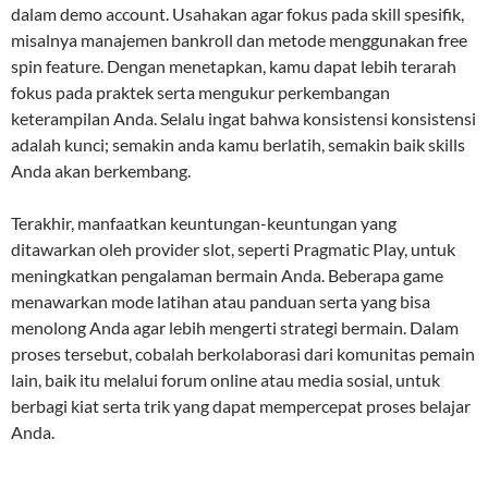
dalam demo account. Usahakan agar fokus pada skill spesifik,
misalnya manajemen bankroll dan metode menggunakan free
spin feature. Dengan menetapkan, kamu dapat lebih terarah
fokus pada praktek serta mengukur perkembangan
keterampilan Anda. Selalu ingat bahwa konsistensi konsistensi
adalah kunci; semakin anda kamu berlatih, semakin baik skills
Anda akan berkembang.
Terakhir, manfaatkan keuntungan-keuntungan yang
ditawarkan oleh provider slot, seperti Pragmatic Play, untuk
meningkatkan pengalaman bermain Anda. Beberapa game
menawarkan mode latihan atau panduan serta yang bisa
menolong Anda agar lebih mengerti strategi bermain. Dalam
proses tersebut, cobalah berkolaborasi dari komunitas pemain
lain, baik itu melalui forum online atau media sosial, untuk
berbagi kiat serta trik yang dapat mempercepat proses belajar
Anda.