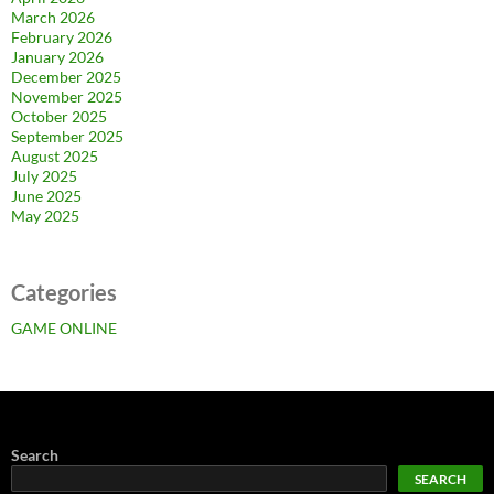
March 2026
February 2026
January 2026
December 2025
November 2025
October 2025
September 2025
August 2025
July 2025
June 2025
May 2025
Categories
GAME ONLINE
Search
SEARCH