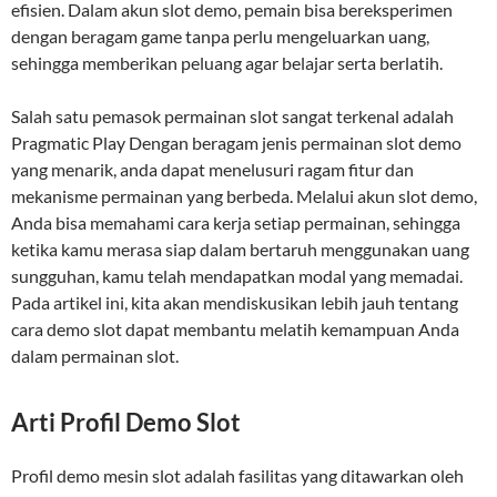
efisien. Dalam akun slot demo, pemain bisa bereksperimen
dengan beragam game tanpa perlu mengeluarkan uang,
sehingga memberikan peluang agar belajar serta berlatih.
Salah satu pemasok permainan slot sangat terkenal adalah
Pragmatic Play Dengan beragam jenis permainan slot demo
yang menarik, anda dapat menelusuri ragam fitur dan
mekanisme permainan yang berbeda. Melalui akun slot demo,
Anda bisa memahami cara kerja setiap permainan, sehingga
ketika kamu merasa siap dalam bertaruh menggunakan uang
sungguhan, kamu telah mendapatkan modal yang memadai.
Pada artikel ini, kita akan mendiskusikan lebih jauh tentang
cara demo slot dapat membantu melatih kemampuan Anda
dalam permainan slot.
Arti Profil Demo Slot
Profil demo mesin slot adalah fasilitas yang ditawarkan oleh