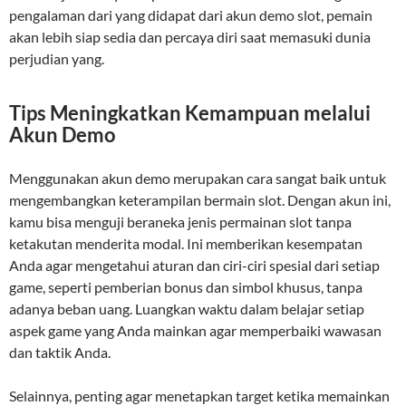
pengalaman dari yang didapat dari akun demo slot, pemain
akan lebih siap sedia dan percaya diri saat memasuki dunia
perjudian yang.
Tips Meningkatkan Kemampuan melalui
Akun Demo
Menggunakan akun demo merupakan cara sangat baik untuk
mengembangkan keterampilan bermain slot. Dengan akun ini,
kamu bisa menguji beraneka jenis permainan slot tanpa
ketakutan menderita modal. Ini memberikan kesempatan
Anda agar mengetahui aturan dan ciri-ciri spesial dari setiap
game, seperti pemberian bonus dan simbol khusus, tanpa
adanya beban uang. Luangkan waktu dalam belajar setiap
aspek game yang Anda mainkan agar memperbaiki wawasan
dan taktik Anda.
Selainnya, penting agar menetapkan target ketika memainkan