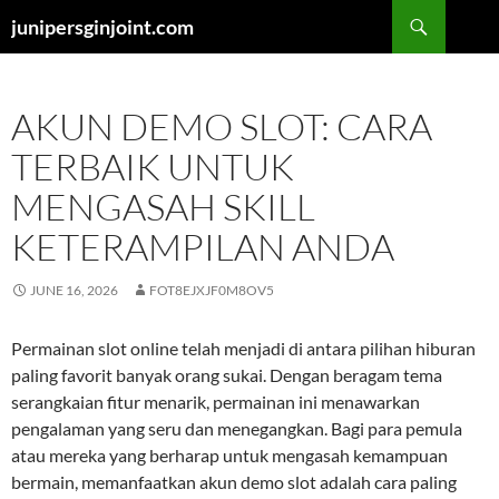
Skip
Search
junipersginjoint.com
to
content
AKUN DEMO SLOT: CARA
TERBAIK UNTUK
MENGASAH SKILL
KETERAMPILAN ANDA
JUNE 16, 2026
FOT8EJXJF0M8OV5
Permainan slot online telah menjadi di antara pilihan hiburan
paling favorit banyak orang sukai. Dengan beragam tema
serangkaian fitur menarik, permainan ini menawarkan
pengalaman yang seru dan menegangkan. Bagi para pemula
atau mereka yang berharap untuk mengasah kemampuan
bermain, memanfaatkan akun demo slot adalah cara paling