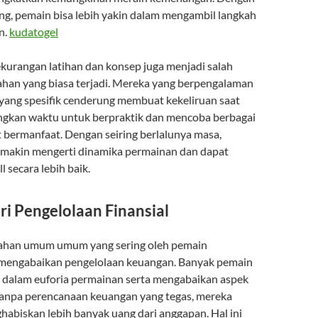
g, pemain bisa lebih yakin dalam mengambil langkah
n.
kudatogel
ekurangan latihan dan konsep juga menjadi salah
lahan yang biasa terjadi. Mereka yang berpengalaman
 yang spesifik cenderung membuat kekeliruan saat
ngkan waktu untuk berpraktik dan mencoba berbagai
t bermanfaat. Dengan seiring berlalunya masa,
emakin mengerti dinamika permainan dan dapat
l secara lebih baik.
i Pengelolaan Finansial
alahan umum umum yang sering oleh pemain
 mengabaikan pengelolaan keuangan. Banyak pemain
e dalam euforia permainan serta mengabaikan aspek
. Tanpa perencanaan keuangan yang tegas, mereka
abiskan lebih banyak uang dari anggapan. Hal ini