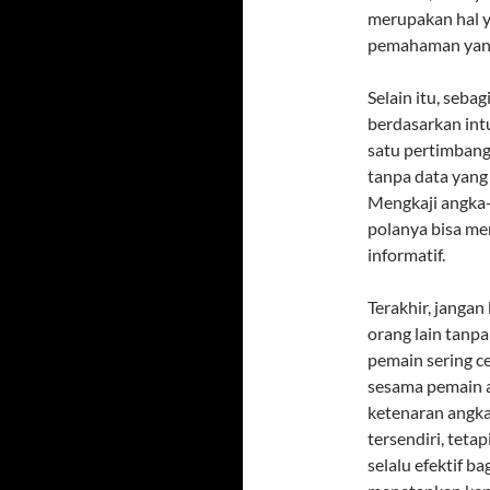
merupakan hal y
pemahaman yang
Selain itu, seba
berdasarkan intui
satu pertimbang
tanpa data yang
Mengkaji angka
polanya bisa me
informatif.
Terakhir, jangan
orang lain tanp
pemain sering c
sesama pemain a
ketenaran angka
tersendiri, teta
selalu efektif b