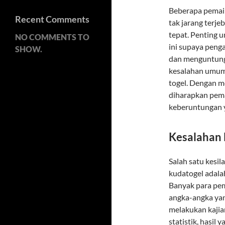
Beberapa pemain
Recent Comments
tak jarang terje
tepat. Penting 
NO COMMENTS TO
ini supaya peng
SHOW.
dan menguntungka
kesalahan umum 
togel. Dengan m
diharapkan pema
keberuntungan y
Kesalahan
Salah satu kesil
kudatogel adala
Banyak para pem
angka-angka ya
melakukan kajia
statistik, hasil 