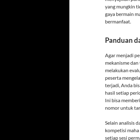
yang mungkin ti
gaya bermain mas
bermanfaat.
Panduan da
Agar menjadi pe
mekanisme dan t
melakukan evalu
peserta mengela
terjadi, Anda b
hasil setiap per
Ini bisa membe
nomor untuk ta
Selain analisis
kompetisi maha 
setiap sesi perm