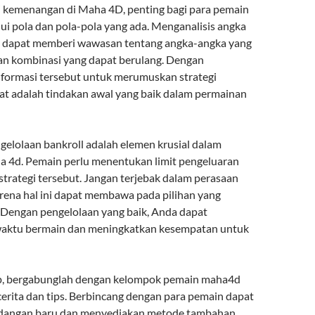
 kemenangan di Maha 4D, penting bagi para pemain
i pola dan pola-pola yang ada. Menganalisis angka
u dapat memberi wawasan tentang angka-angka yang
an kombinasi yang dapat berulang. Dengan
formasi tersebut untuk merumuskan strategi
at adalah tindakan awal yang baik dalam permainan
gelolaan bankroll adalah elemen krusial dalam
 4d. Pemain perlu menentukan limit pengeluaran
strategi tersebut. Jangan terjebak dalam perasaan
arena hal ini dapat membawa pada pilihan yang
. Dengan pengelolaan yang baik, Anda dapat
aktu bermain dan meningkatkan kesempatan untuk
p, bergabunglah dengan kelompok pemain maha4d
cerita dan tips. Berbincang dengan para pemain dapat
dangan baru dan menyediakan metode tambahan