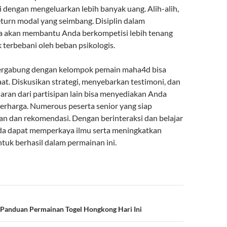
 dengan mengeluarkan lebih banyak uang. Alih-alih,
eturn modal yang seimbang. Disiplin dalam
a akan membantu Anda berkompetisi lebih tenang
k terbebani oleh beban psikologis.
bergabung dengan kelompok pemain maha4d bisa
at. Diskusikan strategi, menyebarkan testimoni, dan
ran dari partisipan lain bisa menyediakan Anda
rharga. Numerous peserta senior yang siap
n dan rekomendasi. Dengan berinteraksi dan belajar
da dapat memperkaya ilmu serta meningkatkan
tuk berhasil dalam permainan ini.
n
 Panduan Permainan Togel Hongkong Hari Ini