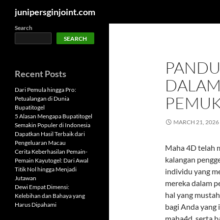
Search
junipersginjoint.com
Skip
Search
SEARCH
to
content
PANDU
Recent Posts
DALAM
Dari Pemula hingga Pro:
PEMUK
Petualangan di Dunia
Bupatitogel
5 Alasan Mengapa Bupatitogel
MARCH 21, 2026
Semakin Populer di Indonesia
Dapatkan Hasil Terbaik dari
Pengeluaran Macau
Maha 4D telah m
Cerita Keberhasilan Pemain-
kalangan pengg
Pemain Kayutogel: Dari Awal
Titik Nol hingga Menjadi
individu yang m
Jutawan
mereka dalam pe
Dewi Empat Dimensi:
hal yang mustah
Kelebihan dan Bahaya yang
Harus Dipahami
bagi Anda yang i
maha4d, serta b