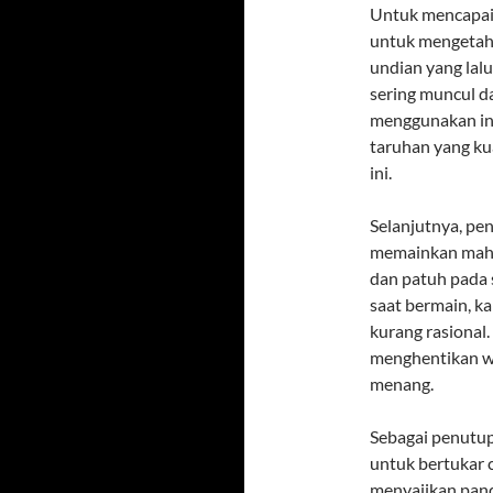
Untuk mencapai
untuk mengetahu
undian yang lal
sering muncul d
menggunakan in
taruhan yang ku
ini.
Selanjutnya, pen
memainkan maha
dan patuh pada 
saat bermain, k
kurang rasional
menghentikan w
menang.
Sebagai penutu
untuk bertukar 
menyajikan pan