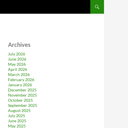
Archives
July 2026
June 2026
May 2026
April 2026
March 2026
February 2026
January 2026
December 2025
November 2025
October 2025
September 2025
August 2025
July 2025
June 2025
May 2025