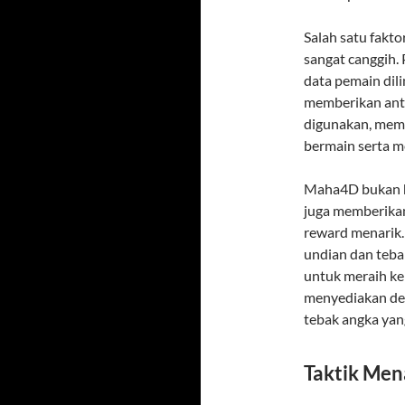
Salah satu fak
sangat canggih.
data pemain dil
memberikan ant
digunakan, mem
bermain serta m
Maha4D bukan h
juga memberika
reward menarik.
undian dan teba
untuk meraih k
menyediakan de
tebak angka yan
Taktik Men