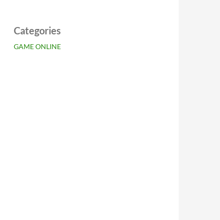
Categories
GAME ONLINE