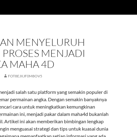
AN MENYELURUH
 PROSES MENJADI
A MAHA 4D
FOT8EJXJF0M8OV5
enjadi salah satu platform yang semakin populer di
emar permainan angka. Dengan semakin banyaknya
encari cara untuk meningkatkan kemungkinan
rmainan ini, menjadi pakar dalam maha4d bukanlah
il. Artikel ini akan memberikan bimbingan lengkap
ngin menguasai strategi dan tips untuk kuasai dunia
agaimana memanfaatkan setiap informasi yang ada