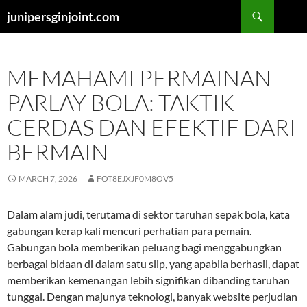
Skip
Search
junipersginjoint.com
to
content
MEMAHAMI PERMAINAN
PARLAY BOLA: TAKTIK
CERDAS DAN EFEKTIF DARI
BERMAIN
MARCH 7, 2026
FOT8EJXJF0M8OV5
Dalam alam judi, terutama di sektor taruhan sepak bola, kata
gabungan kerap kali mencuri perhatian para pemain.
Gabungan bola memberikan peluang bagi menggabungkan
berbagai bidaan di dalam satu slip, yang apabila berhasil, dapat
memberikan kemenangan lebih signifikan dibanding taruhan
tunggal. Dengan majunya teknologi, banyak website perjudian