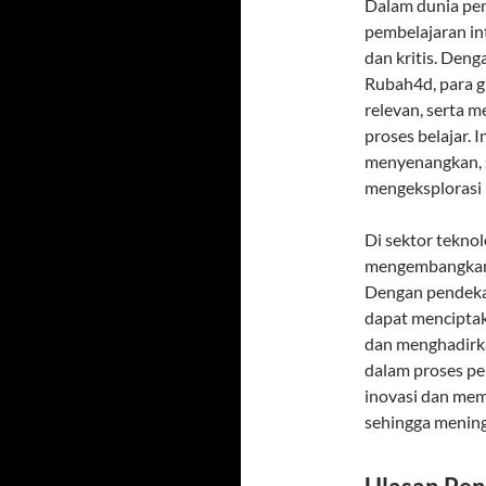
Dalam dunia pen
pembelajaran int
dan kritis. Den
Rubah4d, para g
relevan, serta m
proses belajar. 
menyenangkan, s
mengeksplorasi 
Di sektor tekno
mengembangkan s
Dengan pendekat
dapat mencipta
dan menghadirk
dalam proses p
inovasi dan mem
sehingga mening