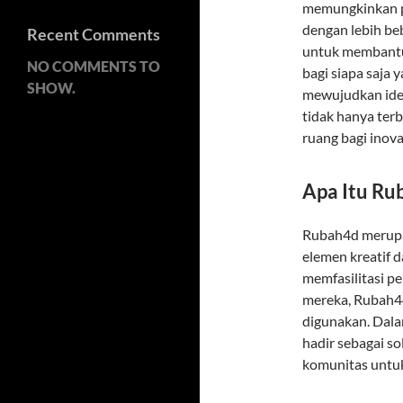
memungkinkan p
dengan lebih beb
Recent Comments
untuk membantu 
NO COMMENTS TO
bagi siapa saja 
SHOW.
mewujudkan ide-
tidak hanya ter
ruang bagi inova
Apa Itu Ru
Rubah4d merupa
elemen kreatif d
memfasilitasi p
mereka, Rubah4
digunakan. Dala
hadir sebagai s
komunitas untuk