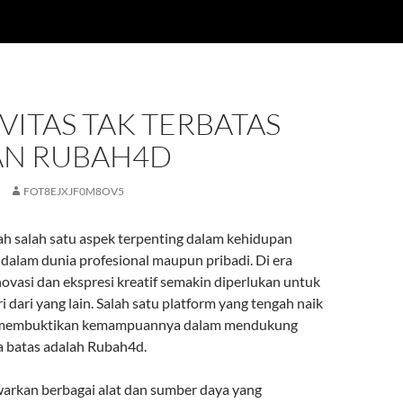
VITAS TAK TERBATAS
N RUBAH4D
FOT8EJXJF0M8OV5
lah salah satu aspek terpenting dalam kehidupan
k dalam dunia profesional maupun pribadi. Di era
, inovasi dan ekspresi kreatif semakin diperlukan untuk
dari yang lain. Salah satu platform yang tengah naik
h membuktikan kemampuannya dalam mendukung
pa batas adalah Rubah4d.
rkan berbagai alat dan sumber daya yang