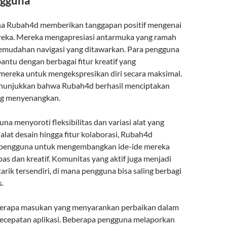
ngguna
a Rubah4d memberikan tanggapan positif mengenai
eka. Mereka mengapresiasi antarmuka yang ramah
emudahan navigasi yang ditawarkan. Para pengguna
antu dengan berbagai fitur kreatif yang
ereka untuk mengekspresikan diri secara maksimal.
enunjukkan bahwa Rubah4d berhasil menciptakan
g menyenangkan.
guna menyoroti fleksibilitas dan variasi alat yang
 alat desain hingga fitur kolaborasi, Rubah4d
engguna untuk mengembangkan ide-ide mereka
as dan kreatif. Komunitas yang aktif juga menjadi
tarik tersendiri, di mana pengguna bisa saling berbagi
s.
erapa masukan yang menyarankan perbaikan dalam
 kecepatan aplikasi. Beberapa pengguna melaporkan