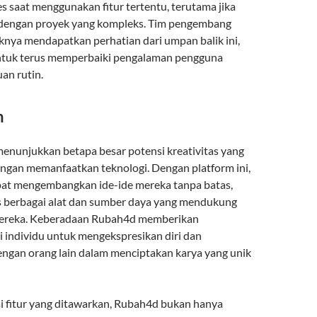
s saat menggunakan fitur tertentu, terutama jika
 dengan proyek yang kompleks. Tim pengembang
ya mendapatkan perhatian dari umpan balik ini,
tuk terus memperbaiki pengalaman pengguna
an rutin.
n
enunjukkan betapa besar potensi kreativitas yang
engan memanfaatkan teknologi. Dengan platform ini,
pat mengembangkan ide-ide mereka tanpa batas,
 berbagai alat dan sumber daya yang mendukung
 mereka. Keberadaan Rubah4d memberikan
 individu untuk mengekspresikan diri dan
engan orang lain dalam menciptakan karya yang unik
 fitur yang ditawarkan, Rubah4d bukan hanya