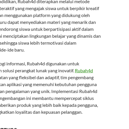
didikan, Rubah4d diterapkan melalui metode
eraktif yang mengajak siswa untuk berpikir kreatif
gan menggunakan platform yang didukung oleh
uru dapat menyediakan materi yang menarik dan
endorong siswa untuk berpartisipasi aktif dalam
Ini menciptakan lingkungan belajar yang dinamis dan
ehingga siswa lebih termotivasi dalam
ide-ide baru.
logi informasi, Rubah4d digunakan untuk
olusi perangkat lunak yang inovatif.
Rubah4d
an yang fleksibel dan adaptif, tim pengembang
kan aplikasi yang memenuhi kebutuhan pengguna
an pengalaman yang unik. Implementasi Rubah4d
engembangan ini membantu mempercepat siklus
berikan produk yang lebih baik kepada pengguna,
katkan loyalitas dan kepuasan pelanggan.