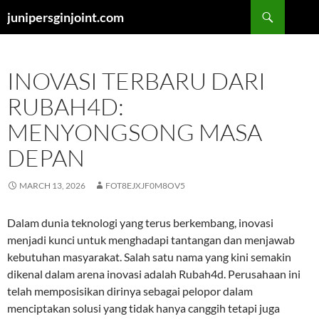
Skip
Search
junipersginjoint.com
to
content
INOVASI TERBARU DARI
RUBAH4D:
MENYONGSONG MASA
DEPAN
MARCH 13, 2026
FOT8EJXJF0M8OV5
Dalam dunia teknologi yang terus berkembang, inovasi
menjadi kunci untuk menghadapi tantangan dan menjawab
kebutuhan masyarakat. Salah satu nama yang kini semakin
dikenal dalam arena inovasi adalah Rubah4d. Perusahaan ini
telah memposisikan dirinya sebagai pelopor dalam
menciptakan solusi yang tidak hanya canggih tetapi juga