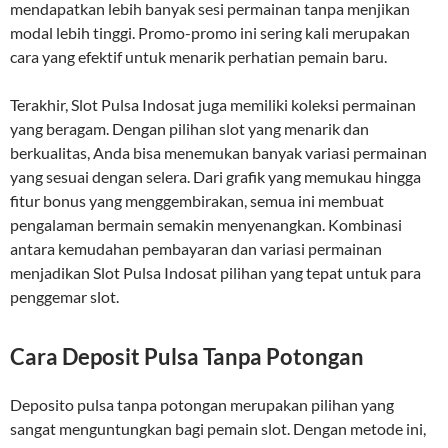
mendapatkan lebih banyak sesi permainan tanpa menjikan
modal lebih tinggi. Promo-promo ini sering kali merupakan
cara yang efektif untuk menarik perhatian pemain baru.
Terakhir, Slot Pulsa Indosat juga memiliki koleksi permainan
yang beragam. Dengan pilihan slot yang menarik dan
berkualitas, Anda bisa menemukan banyak variasi permainan
yang sesuai dengan selera. Dari grafik yang memukau hingga
fitur bonus yang menggembirakan, semua ini membuat
pengalaman bermain semakin menyenangkan. Kombinasi
antara kemudahan pembayaran dan variasi permainan
menjadikan Slot Pulsa Indosat pilihan yang tepat untuk para
penggemar slot.
Cara Deposit Pulsa Tanpa Potongan
Deposito pulsa tanpa potongan merupakan pilihan yang
sangat menguntungkan bagi pemain slot. Dengan metode ini,