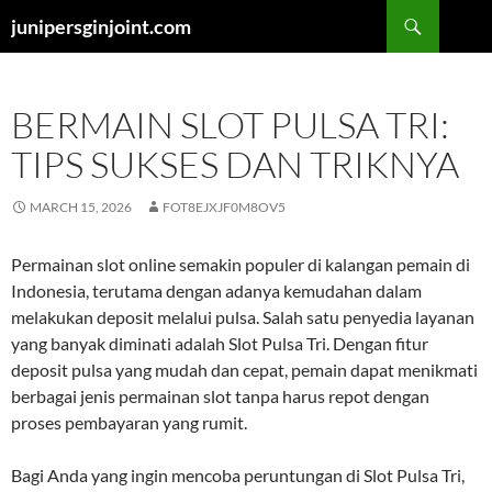
Skip
Search
junipersginjoint.com
to
content
BERMAIN SLOT PULSA TRI:
TIPS SUKSES DAN TRIKNYA
MARCH 15, 2026
FOT8EJXJF0M8OV5
Permainan slot online semakin populer di kalangan pemain di
Indonesia, terutama dengan adanya kemudahan dalam
melakukan deposit melalui pulsa. Salah satu penyedia layanan
yang banyak diminati adalah Slot Pulsa Tri. Dengan fitur
deposit pulsa yang mudah dan cepat, pemain dapat menikmati
berbagai jenis permainan slot tanpa harus repot dengan
proses pembayaran yang rumit.
Bagi Anda yang ingin mencoba peruntungan di Slot Pulsa Tri,