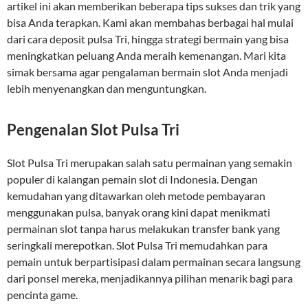
artikel ini akan memberikan beberapa tips sukses dan trik yang
bisa Anda terapkan. Kami akan membahas berbagai hal mulai
dari cara deposit pulsa Tri, hingga strategi bermain yang bisa
meningkatkan peluang Anda meraih kemenangan. Mari kita
simak bersama agar pengalaman bermain slot Anda menjadi
lebih menyenangkan dan menguntungkan.
Pengenalan Slot Pulsa Tri
Slot Pulsa Tri merupakan salah satu permainan yang semakin
populer di kalangan pemain slot di Indonesia. Dengan
kemudahan yang ditawarkan oleh metode pembayaran
menggunakan pulsa, banyak orang kini dapat menikmati
permainan slot tanpa harus melakukan transfer bank yang
seringkali merepotkan. Slot Pulsa Tri memudahkan para
pemain untuk berpartisipasi dalam permainan secara langsung
dari ponsel mereka, menjadikannya pilihan menarik bagi para
pencinta game.