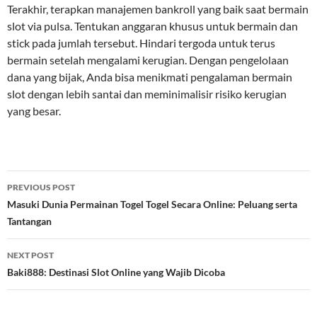
Terakhir, terapkan manajemen bankroll yang baik saat bermain
slot via pulsa. Tentukan anggaran khusus untuk bermain dan
stick pada jumlah tersebut. Hindari tergoda untuk terus
bermain setelah mengalami kerugian. Dengan pengelolaan
dana yang bijak, Anda bisa menikmati pengalaman bermain
slot dengan lebih santai dan meminimalisir risiko kerugian
yang besar.
Post
PREVIOUS POST
navigation
Masuki Dunia Permainan Togel Togel Secara Online: Peluang serta
Tantangan
NEXT POST
Baki888: Destinasi Slot Online yang Wajib Dicoba