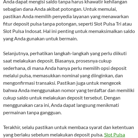
Anda dapat mengisi saldo tanpa harus khawatir kehilangan
sebagian dana Anda akibat potongan. Untuk memulai,
pastikan Anda memilih penyedia layanan yang menawarkan
fitur deposit pulsa tanpa potongan, seperti Slot Pulsa Tri atau
Slot Pulsa Indosat. Hal ini penting untuk memaksimalkan saldo
yang Anda gunakan untuk bermain.
Selanjutnya, perhatikan langkah-langkah yang perlu diikuti
saat melakukan deposit. Biasanya, prosesnya cukup
sederhana, di mana Anda hanya perlu memilih opsi deposit
melalui pulsa, memasukkan nominal yang diinginkan, dan
mengonfirmasi transaksi. Pastikan juga untuk mengecek
bahwa Anda menggunakan nomor yang terdaftar dan memiliki
cukup saldo untuk melakukan deposit tersebut. Dengan
menggunakan cara ini, Anda dapat langsung menikmati
permainan tanpa gangguan.
Terakhir, selalu pastikan untuk membaca syarat dan ketentuan
yang berlaku sebelum melakukan deposit pulsa.
Slot Pulsa