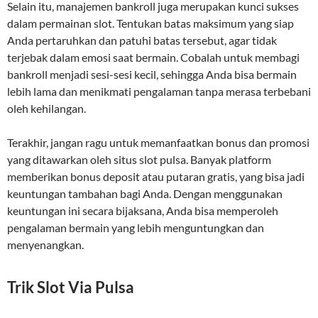
Selain itu, manajemen bankroll juga merupakan kunci sukses
dalam permainan slot. Tentukan batas maksimum yang siap
Anda pertaruhkan dan patuhi batas tersebut, agar tidak
terjebak dalam emosi saat bermain. Cobalah untuk membagi
bankroll menjadi sesi-sesi kecil, sehingga Anda bisa bermain
lebih lama dan menikmati pengalaman tanpa merasa terbebani
oleh kehilangan.
Terakhir, jangan ragu untuk memanfaatkan bonus dan promosi
yang ditawarkan oleh situs slot pulsa. Banyak platform
memberikan bonus deposit atau putaran gratis, yang bisa jadi
keuntungan tambahan bagi Anda. Dengan menggunakan
keuntungan ini secara bijaksana, Anda bisa memperoleh
pengalaman bermain yang lebih menguntungkan dan
menyenangkan.
Trik Slot Via Pulsa