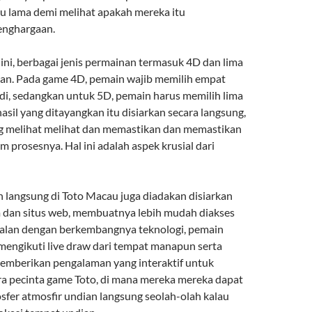
u lama demi melihat apakah mereka itu
nghargaan.
ini, berbagai jenis permainan termasuk 4D dan lima
an. Pada game 4D, pemain wajib memilih empat
di, sedangkan untuk 5D, pemain harus memilih lima
asil yang ditayangkan itu disiarkan secara langsung,
g melihat melihat dan memastikan dan memastikan
 prosesnya. Hal ini adalah aspek krusial dari
an langsung di Toto Macau juga diadakan disiarkan
m dan situs web, membuatnya lebih mudah diakses
ejalan dengan berkembangnya teknologi, pemain
mengikuti live draw dari tempat manapun serta
 memberikan pengalaman yang interaktif untuk
ra pecinta game Toto, di mana mereka mereka dapat
fer atmosfir undian langsung seolah-olah kalau