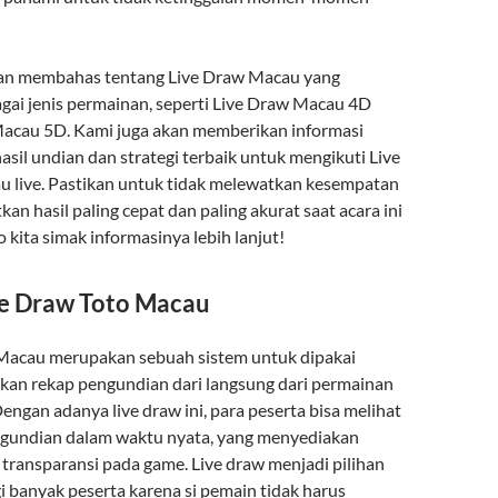
akan membahas tentang Live Draw Macau yang
ai jenis permainan, seperti Live Draw Macau 4D
acau 5D. Kami juga akan memberikan informasi
hasil undian dan strategi terbaik untuk mengikuti Live
 live. Pastikan untuk tidak melewatkan kesempatan
n hasil paling cepat dan paling akurat saat acara ini
 kita simak informasinya lebih lanjut!
ive Draw Toto Macau
Macau merupakan sebuah sistem untuk dipakai
an rekap pengundian dari langsung dari permainan
engan adanya live draw ini, para peserta bisa melihat
ngundian dalam waktu nyata, yang menyediakan
transparansi pada game. Live draw menjadi pilihan
i banyak peserta karena si pemain tidak harus