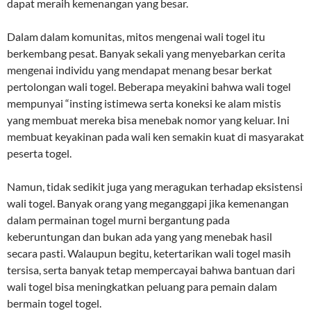
dapat meraih kemenangan yang besar.
Dalam dalam komunitas, mitos mengenai wali togel itu
berkembang pesat. Banyak sekali yang menyebarkan cerita
mengenai individu yang mendapat menang besar berkat
pertolongan wali togel. Beberapa meyakini bahwa wali togel
mempunyai “insting istimewa serta koneksi ke alam mistis
yang membuat mereka bisa menebak nomor yang keluar. Ini
membuat keyakinan pada wali ken semakin kuat di masyarakat
peserta togel.
Namun, tidak sedikit juga yang meragukan terhadap eksistensi
wali togel. Banyak orang yang meganggapi jika kemenangan
dalam permainan togel murni bergantung pada
keberuntungan dan bukan ada yang yang menebak hasil
secara pasti. Walaupun begitu, ketertarikan wali togel masih
tersisa, serta banyak tetap mempercayai bahwa bantuan dari
wali togel bisa meningkatkan peluang para pemain dalam
bermain togel togel.