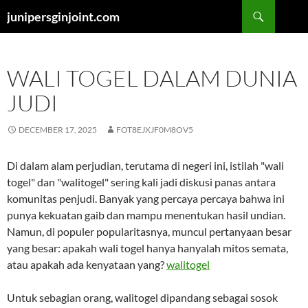
Skip
Search
junipersginjoint.com
to
content
WALI TOGEL DALAM DUNIA
JUDI
DECEMBER 17, 2025
FOT8EJXJF0M8OV5
Di dalam alam perjudian, terutama di negeri ini, istilah "wali
togel" dan "walitogel" sering kali jadi diskusi panas antara
komunitas penjudi. Banyak yang percaya percaya bahwa ini
punya kekuatan gaib dan mampu menentukan hasil undian.
Namun, di populer popularitasnya, muncul pertanyaan besar
yang besar: apakah wali togel hanya hanyalah mitos semata,
atau apakah ada kenyataan yang?
walitogel
Untuk sebagian orang, walitogel dipandang sebagai sosok