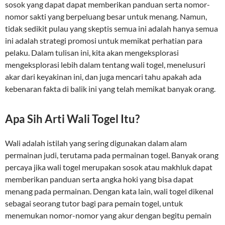
sosok yang dapat dapat memberikan panduan serta nomor-
nomor sakti yang berpeluang besar untuk menang. Namun,
tidak sedikit pulau yang skeptis semua ini adalah hanya semua
ini adalah strategi promosi untuk memikat perhatian para
pelaku. Dalam tulisan ini, kita akan mengeksplorasi
mengeksplorasi lebih dalam tentang wali togel, menelusuri
akar dari keyakinan ini, dan juga mencari tahu apakah ada
kebenaran fakta di balik ini yang telah memikat banyak orang.
Apa Sih Arti Wali Togel Itu?
Wali adalah istilah yang sering digunakan dalam alam
permainan judi, terutama pada permainan togel. Banyak orang
percaya jika wali togel merupakan sosok atau makhluk dapat
memberikan panduan serta angka hoki yang bisa dapat
menang pada permainan. Dengan kata lain, wali togel dikenal
sebagai seorang tutor bagi para pemain togel, untuk
menemukan nomor-nomor yang akur dengan begitu pemain