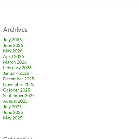
Archives
July 2026
June 2026
May 2026
April 2026
March 2026
February 2026
January 2026
December 2025
November 2025
October 2025
September 2025
August 2025
July 2025
June 2025
May 2025