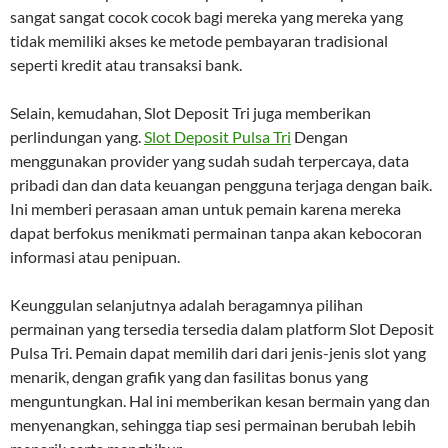
sangat sangat cocok cocok bagi mereka yang mereka yang
tidak memiliki akses ke metode pembayaran tradisional
seperti kredit atau transaksi bank.
Selain, kemudahan, Slot Deposit Tri juga memberikan
perlindungan yang.
Slot Deposit Pulsa Tri
Dengan
menggunakan provider yang sudah sudah terpercaya, data
pribadi dan dan data keuangan pengguna terjaga dengan baik.
Ini memberi perasaan aman untuk pemain karena mereka
dapat berfokus menikmati permainan tanpa akan kebocoran
informasi atau penipuan.
Keunggulan selanjutnya adalah beragamnya pilihan
permainan yang tersedia tersedia dalam platform Slot Deposit
Pulsa Tri. Pemain dapat memilih dari dari jenis-jenis slot yang
menarik, dengan grafik yang dan fasilitas bonus yang
menguntungkan. Hal ini memberikan kesan bermain yang dan
menyenangkan, sehingga tiap sesi permainan berubah lebih