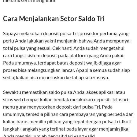
menarik serta menghibur.
Cara Menjalankan Setor Saldo Tri
Supaya melakukan deposit pulsa Tri, prosedur pertama yang
perlu Anda lakukan yakni menjamin bahwa Anda mempunyai
total pulsa yang sesuai. Cek nanti Anda sudah mengetahui
cara fungsi sistem deposit pada platform yang Anda pakai.
Pada umumnya, terdapat batas deposit wajib dijaga agar
proses bisa melangsungkan lancar. Apabila semua sudah siap
sedia, kalian bisa meneruskan ke tahap seterusnya.
Sewaktu memastikan saldo pulsa Anda, akses aplikasi atau
situs web tempat kalian hendak melakukan deposit. Telusuri
menu guna menyetorkan deposit dari pulsa Tri. Pada
umumnya, tersedia pilihan cara pembayaran yang berbeda dan
kalian harus memilih pilihan yang tepat dengan pulsa Tri. Ikuti
langkah-langkah yang terlihat pada layar agar menjamin jika
Anda mengisi jumlah deposit dari yang valid.