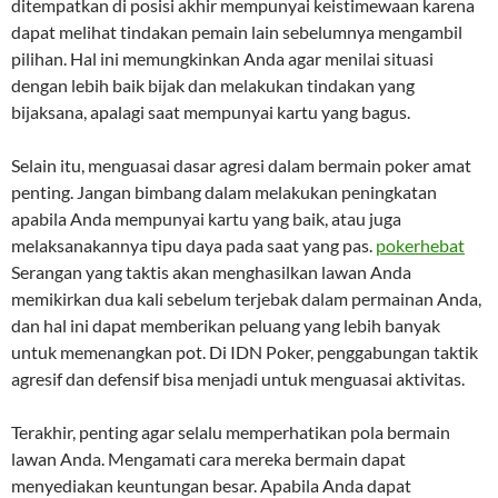
ditempatkan di posisi akhir mempunyai keistimewaan karena
dapat melihat tindakan pemain lain sebelumnya mengambil
pilihan. Hal ini memungkinkan Anda agar menilai situasi
dengan lebih baik bijak dan melakukan tindakan yang
bijaksana, apalagi saat mempunyai kartu yang bagus.
Selain itu, menguasai dasar agresi dalam bermain poker amat
penting. Jangan bimbang dalam melakukan peningkatan
apabila Anda mempunyai kartu yang baik, atau juga
melaksanakannya tipu daya pada saat yang pas.
pokerhebat
Serangan yang taktis akan menghasilkan lawan Anda
memikirkan dua kali sebelum terjebak dalam permainan Anda,
dan hal ini dapat memberikan peluang yang lebih banyak
untuk memenangkan pot. Di IDN Poker, penggabungan taktik
agresif dan defensif bisa menjadi untuk menguasai aktivitas.
Terakhir, penting agar selalu memperhatikan pola bermain
lawan Anda. Mengamati cara mereka bermain dapat
menyediakan keuntungan besar. Apabila Anda dapat