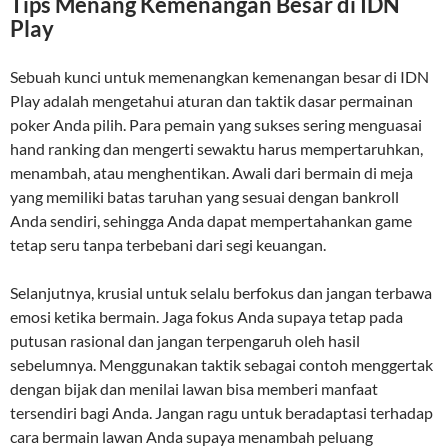
Tips Menang Kemenangan Besar di IDN
Play
Sebuah kunci untuk memenangkan kemenangan besar di IDN
Play adalah mengetahui aturan dan taktik dasar permainan
poker Anda pilih. Para pemain yang sukses sering menguasai
hand ranking dan mengerti sewaktu harus mempertaruhkan,
menambah, atau menghentikan. Awali dari bermain di meja
yang memiliki batas taruhan yang sesuai dengan bankroll
Anda sendiri, sehingga Anda dapat mempertahankan game
tetap seru tanpa terbebani dari segi keuangan.
Selanjutnya, krusial untuk selalu berfokus dan jangan terbawa
emosi ketika bermain. Jaga fokus Anda supaya tetap pada
putusan rasional dan jangan terpengaruh oleh hasil
sebelumnya. Menggunakan taktik sebagai contoh menggertak
dengan bijak dan menilai lawan bisa memberi manfaat
tersendiri bagi Anda. Jangan ragu untuk beradaptasi terhadap
cara bermain lawan Anda supaya menambah peluang