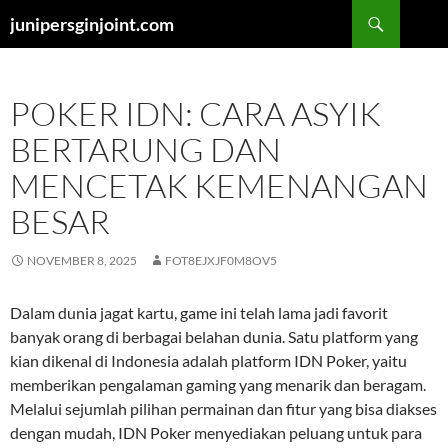
Skip
Search
junipersginjoint.com
to
content
POKER IDN: CARA ASYIK
BERTARUNG DAN
MENCETAK KEMENANGAN
BESAR
NOVEMBER 8, 2025
FOT8EJXJF0M8OV5
Dalam dunia jagat kartu, game ini telah lama jadi favorit
banyak orang di berbagai belahan dunia. Satu platform yang
kian dikenal di Indonesia adalah platform IDN Poker, yaitu
memberikan pengalaman gaming yang menarik dan beragam.
Melalui sejumlah pilihan permainan dan fitur yang bisa diakses
dengan mudah, IDN Poker menyediakan peluang untuk para