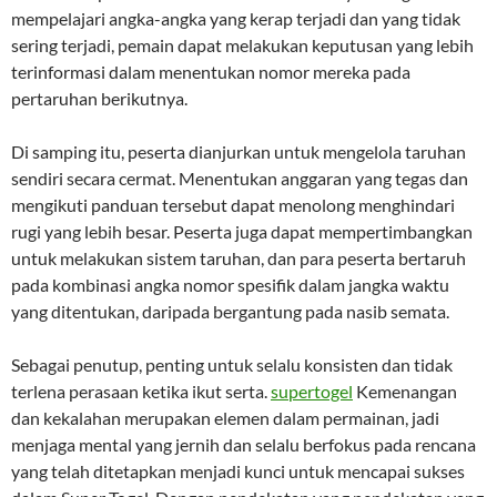
mempelajari angka-angka yang kerap terjadi dan yang tidak
sering terjadi, pemain dapat melakukan keputusan yang lebih
terinformasi dalam menentukan nomor mereka pada
pertaruhan berikutnya.
Di samping itu, peserta dianjurkan untuk mengelola taruhan
sendiri secara cermat. Menentukan anggaran yang tegas dan
mengikuti panduan tersebut dapat menolong menghindari
rugi yang lebih besar. Peserta juga dapat mempertimbangkan
untuk melakukan sistem taruhan, dan para peserta bertaruh
pada kombinasi angka nomor spesifik dalam jangka waktu
yang ditentukan, daripada bergantung pada nasib semata.
Sebagai penutup, penting untuk selalu konsisten dan tidak
terlena perasaan ketika ikut serta.
supertogel
Kemenangan
dan kekalahan merupakan elemen dalam permainan, jadi
menjaga mental yang jernih dan selalu berfokus pada rencana
yang telah ditetapkan menjadi kunci untuk mencapai sukses