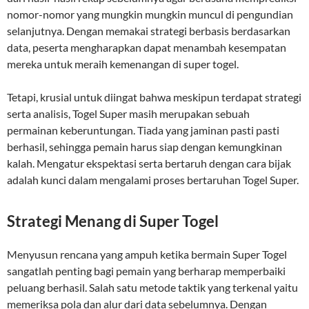
nomor-nomor yang mungkin mungkin muncul di pengundian
selanjutnya. Dengan memakai strategi berbasis berdasarkan
data, peserta mengharapkan dapat menambah kesempatan
mereka untuk meraih kemenangan di super togel.
Tetapi, krusial untuk diingat bahwa meskipun terdapat strategi
serta analisis, Togel Super masih merupakan sebuah
permainan keberuntungan. Tiada yang jaminan pasti pasti
berhasil, sehingga pemain harus siap dengan kemungkinan
kalah. Mengatur ekspektasi serta bertaruh dengan cara bijak
adalah kunci dalam mengalami proses bertaruhan Togel Super.
Strategi Menang di Super Togel
Menyusun rencana yang ampuh ketika bermain Super Togel
sangatlah penting bagi pemain yang berharap memperbaiki
peluang berhasil. Salah satu metode taktik yang terkenal yaitu
memeriksa pola dan alur dari data sebelumnya. Dengan