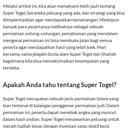
Melalui artikel ini, kita akan memahami lebih jauh tentang
Super Togel, beraneka peluang yang ada, dan strategi yang bisa
diimplentasikan agar mendapatkan kemenangan. Meskipun
banyak para pesertanya melihatnya sebagai sebuah
permainan untung-untungan, pemahaman yang mendalam
mengenai permainan ini bisa membuka jalan bagi semua
peserta agar mendapatkan hasil yang lebih baik. Mari
bersama-sama jelajahi dunia alam Super Togel dan lihatlah
bagaimana kita bisa memaksimalkan kesempatan yang
tersedia.
Apakah Anda tahu tentang Super Togel?
Super Togel merupakan sebuah jenis permainan lotere yang
kian terkenal di kalangan penggemar permainan judi. Dalam
permainan ini, peserta dapat menebak angka yang muncul
dalam hasil undian. Super Togel menawarkan peluang untuk
meraih hadiah besar dengan investasi yang relatif kecil,