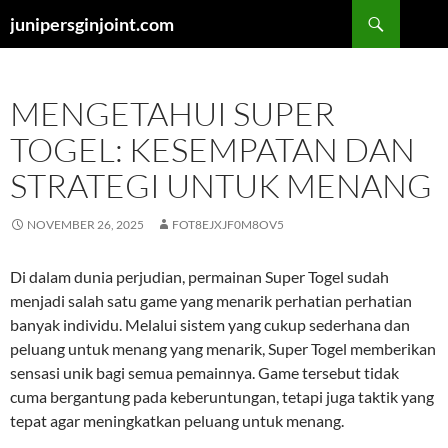
Skip
Search
junipersginjoint.com
to
content
MENGETAHUI SUPER
TOGEL: KESEMPATAN DAN
STRATEGI UNTUK MENANG
NOVEMBER 26, 2025
FOT8EJXJF0M8OV5
Di dalam dunia perjudian, permainan Super Togel sudah
menjadi salah satu game yang menarik perhatian perhatian
banyak individu. Melalui sistem yang cukup sederhana dan
peluang untuk menang yang menarik, Super Togel memberikan
sensasi unik bagi semua pemainnya. Game tersebut tidak
cuma bergantung pada keberuntungan, tetapi juga taktik yang
tepat agar meningkatkan peluang untuk menang.