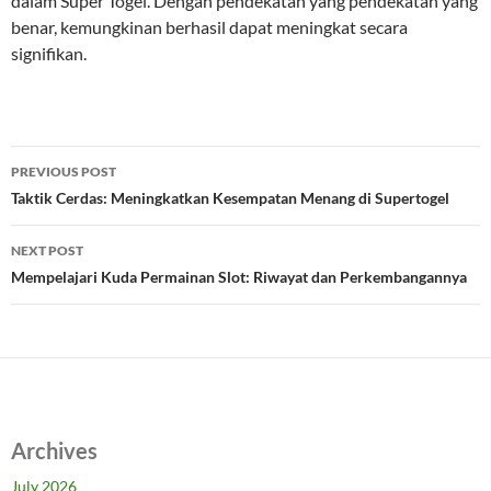
dalam Super Togel. Dengan pendekatan yang pendekatan yang
benar, kemungkinan berhasil dapat meningkat secara
signifikan.
Post
PREVIOUS POST
navigation
Taktik Cerdas: Meningkatkan Kesempatan Menang di Supertogel
NEXT POST
Mempelajari Kuda Permainan Slot: Riwayat dan Perkembangannya
Archives
July 2026