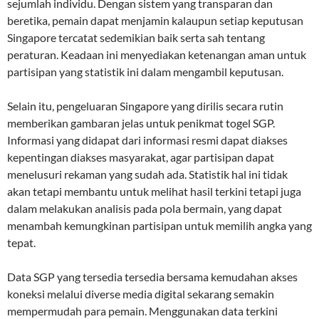
sejumlah individu. Dengan sistem yang transparan dan
beretika, pemain dapat menjamin kalaupun setiap keputusan
Singapore tercatat sedemikian baik serta sah tentang
peraturan. Keadaan ini menyediakan ketenangan aman untuk
partisipan yang statistik ini dalam mengambil keputusan.
Selain itu, pengeluaran Singapore yang dirilis secara rutin
memberikan gambaran jelas untuk penikmat togel SGP.
Informasi yang didapat dari informasi resmi dapat diakses
kepentingan diakses masyarakat, agar partisipan dapat
menelusuri rekaman yang sudah ada. Statistik hal ini tidak
akan tetapi membantu untuk melihat hasil terkini tetapi juga
dalam melakukan analisis pada pola bermain, yang dapat
menambah kemungkinan partisipan untuk memilih angka yang
tepat.
Data SGP yang tersedia tersedia bersama kemudahan akses
koneksi melalui diverse media digital sekarang semakin
mempermudah para pemain. Menggunakan data terkini