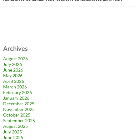
Archives
August 2026
July 2026
June 2026
May 2026
April 2026
March 2026
February 2026
January 2026
December 2025
November 2025
October 2025
September 2025
August 2025
July 2025
June 2025