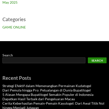
May 2025
Categories
GAME ONLINE
Search
SEARCH
Recent Posts
Strategi Efektif dalam Memenangkan Permainan Kudatogel
Dari Pemula hingga Pro: Petualangan di Dunia Bupatitogel
5 Alasan Mengapa Bupatitogel Semakin Populer di Indonesia
Dapatkan Hasil Terbaik dari Pengeluaran Macau
Cerita Keberhasilan Pemain-Pemain Kayutogel: Dari Awal Titik Nol
hingga Menjadi Jutawan