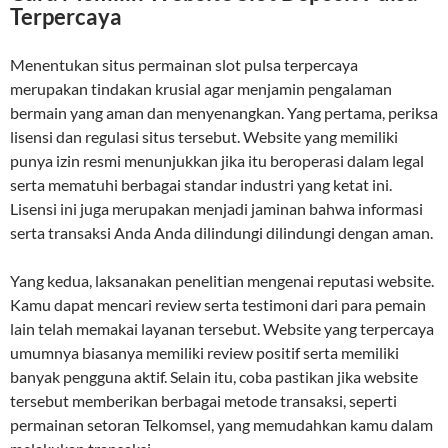
Terpercaya
Menentukan situs permainan slot pulsa terpercaya
merupakan tindakan krusial agar menjamin pengalaman
bermain yang aman dan menyenangkan. Yang pertama, periksa
lisensi dan regulasi situs tersebut. Website yang memiliki
punya izin resmi menunjukkan jika itu beroperasi dalam legal
serta mematuhi berbagai standar industri yang ketat ini.
Lisensi ini juga merupakan menjadi jaminan bahwa informasi
serta transaksi Anda Anda dilindungi dilindungi dengan aman.
Yang kedua, laksanakan penelitian mengenai reputasi website.
Kamu dapat mencari review serta testimoni dari para pemain
lain telah memakai layanan tersebut. Website yang terpercaya
umumnya biasanya memiliki review positif serta memiliki
banyak pengguna aktif. Selain itu, coba pastikan jika website
tersebut memberikan berbagai metode transaksi, seperti
permainan setoran Telkomsel, yang memudahkan kamu dalam