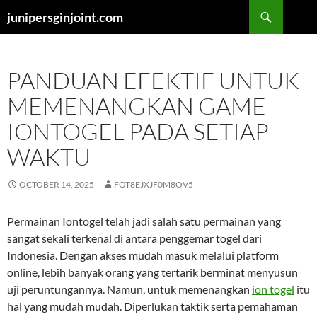
Skip
Search
junipersginjoint.com
to
content
PANDUAN EFEKTIF UNTUK
MEMENANGKAN GAME
IONTOGEL PADA SETIAP
WAKTU
OCTOBER 14, 2025
FOT8EJXJF0M8OV5
Permainan Iontogel telah jadi salah satu permainan yang
sangat sekali terkenal di antara penggemar togel dari
Indonesia. Dengan akses mudah masuk melalui platform
online, lebih banyak orang yang tertarik berminat menyusun
uji peruntungannya. Namun, untuk memenangkan
ion togel
itu
hal yang mudah mudah. Diperlukan taktik serta pemahaman