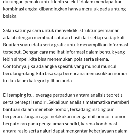
dukungan pemain untuk lebih selektif dalam mendapatkan
kombinasi angka, dibandingkan hanya merujuk pada untung
belaka.
Salah satunya cara untuk menyelidiki struktur permainan
adalah dengan membuat catatan hasil dari setiap setiap kali.
Buatlah suatu data serta grafik untuk menampilkan informasi
tersebut. Dengan cara melihat informasi dalam bentuk yang
lebih simpel, kita bisa menemukan pola serta skema.
Contohnya, jika ada angka spesifik yang muncul muncul
berulang-ulang, kita bisa saja berencana memasukkan nomor
itu ke dalam kategori pilihan anda.
Di samping itu, leverage perpaduan antara analisis teoretis
serta persepsi sendiri. Sekalipun analisis matematika memberi
bantuan dalam menebak nomor, terkadang insting pun
berperan. Jangan ragu melakukan mengambil nomor-nomor
berpatokan pada pengalaman sendiri, karena kombinasi
antara rasio serta naluri dapat mengantar keberjayaan dalam