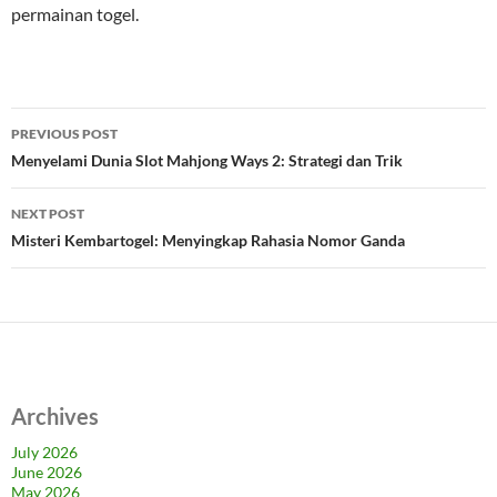
permainan togel.
Post
PREVIOUS POST
navigation
Menyelami Dunia Slot Mahjong Ways 2: Strategi dan Trik
NEXT POST
Misteri Kembartogel: Menyingkap Rahasia Nomor Ganda
Archives
July 2026
June 2026
May 2026