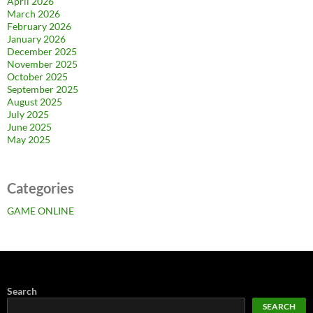
April 2026
March 2026
February 2026
January 2026
December 2025
November 2025
October 2025
September 2025
August 2025
July 2025
June 2025
May 2025
Categories
GAME ONLINE
Search
SEARCH