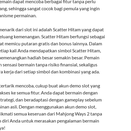
pemain dapat mencoba berbagai fitur tanpa perlu
ng, sehingga sangat cocok bagi pemula yang ingin
nisme permainan.
 menarik dari slot ini adalah Scatter Hitam yang dapat
luang kemenangan. Scatter Hitam berfungsi sebagai
at memicu putaran gratis dan bonus lainnya. Dalam
setiap kali Anda mendapatkan simbol Scatter Hitam,
memenangkan hadiah besar semakin besar. Pemain
sensasi bermain tanpa risiko finansial, sekaligus
a kerja dari setiap simbol dan kombinasi yang ada.
tertarik mencoba, cukup buat akun demo slot yang
ses ke semua fitur. Anda dapat bermain dengan
 strategi, dan beradaptasi dengan gameplay sebelum
ainan asli. Dengan menggunakan akun demo slot,
ikmati semua keseruan dari Mahjong Ways 2 tanpa
n diri Anda untuk merasakan pengalaman bermain
ya!