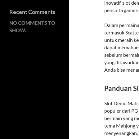
inovatif, slot d
pencinta game sl
Recent Comments
NO COMMENTS TO
Dalam permainan
SHOW.
termasuk Scatt
untuk meraih k
dapat memahami 
sebelum bermain 
yang ditawarka
Anda bisa mena
Panduan S
Slot Demo Mahjo
populer dari PG
bermain yang me
tema Mahjong ya
menyenangkan, s