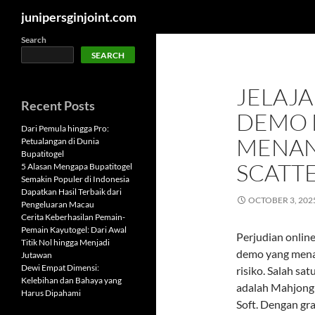
Search
junipersginjoint.com
Skip
Search
SEARCH
to
content
JELAJA
Recent Posts
DEMO 
Dari Pemula hingga Pro:
MENAN
Petualangan di Dunia
Bupatitogel
SCATTE
5 Alasan Mengapa Bupatitogel
Semakin Populer di Indonesia
Dapatkan Hasil Terbaik dari
OCTOBER 3, 202
Pengeluaran Macau
Cerita Keberhasilan Pemain-
Pemain Kayutogel: Dari Awal
Perjudian onlin
Titik Nol hingga Menjadi
demo yang mena
Jutawan
Dewi Empat Dimensi:
risiko. Salah s
Kelebihan dan Bahaya yang
adalah Mahjong 
Harus Dipahami
Soft. Dengan g