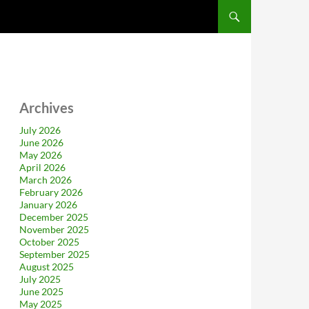
Archives
July 2026
June 2026
May 2026
April 2026
March 2026
February 2026
January 2026
December 2025
November 2025
October 2025
September 2025
August 2025
July 2025
June 2025
May 2025