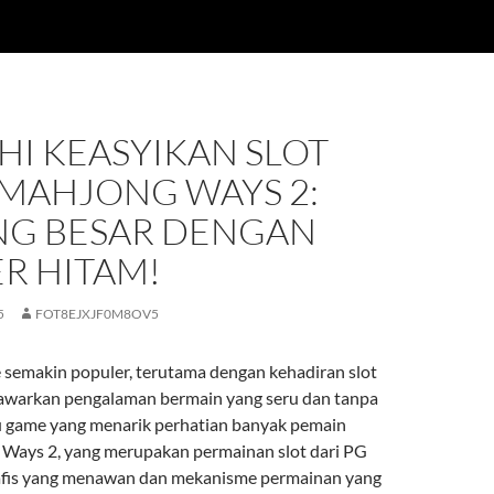
HI KEASYIKAN SLOT
MAHJONG WAYS 2:
G BESAR DENGAN
R HITAM!
5
FOT8EJXJF0M8OV5
e semakin populer, terutama dengan kehadiran slot
warkan pengalaman bermain yang seru dan tanpa
atu game yang menarik perhatian banyak pemain
Ways 2, yang merupakan permainan slot dari PG
rafis yang menawan dan mekanisme permainan yang