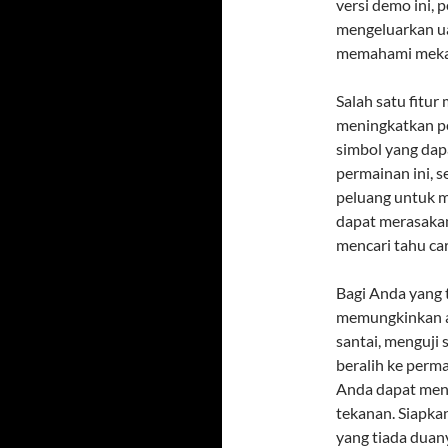
versi demo ini, 
mengeluarkan ua
memahami meka
Salah satu fitur
meningkatkan pe
simbol yang dap
permainan ini, 
peluang untuk 
dapat merasakan 
mencari tahu car
Bagi Anda yang 
memungkinkan ak
santai, menguji
beralih ke perm
Anda dapat men
tekanan. Siapka
yang tiada duan