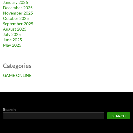
January 2026
December 2025
November 2025
October 2025
September 2025
August 2025
July 2025
June 2025
May 2025
Categories
GAME ONLINE
Search
SEARCH