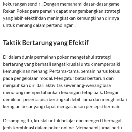
kekurangan sendiri. Dengan memahami dasar-dasar game
Rekan Poker, para pemain dapat mengembangkan strategi
yang lebih efektif dan meningkatkan kemungkinan dirinya
untuk menang dalam pertandingan .
Taktik Bertarung yang Efektif
Di dalam dunia permainan poker, mengetahui strategi
bertarung yang berhasil sangat krusial untuk memperbaiki
kemungkinan menang. Pertama-tama, pemain harus fokus
pada pengelolaan modal. Mengatur batas bertaruh dan
menjauhkan diri dari aktivitas sewenang-wenang bisa
menolong mempertahankan keuangan tetap baik. Dengan
demikian, peserta bisa bertingkah lebih lama dan menghindari
kerugian besar yang dapat mengacaukan persepsi bermain.
Di samping itu, krusial untuk belajar dan mengerti berbagai
jenis kombinasi dalam poker online. Memahami jumal perlu