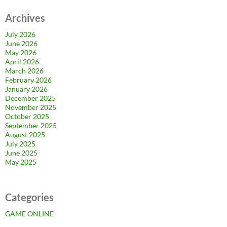
Archives
July 2026
June 2026
May 2026
April 2026
March 2026
February 2026
January 2026
December 2025
November 2025
October 2025
September 2025
August 2025
July 2025
June 2025
May 2025
Categories
GAME ONLINE