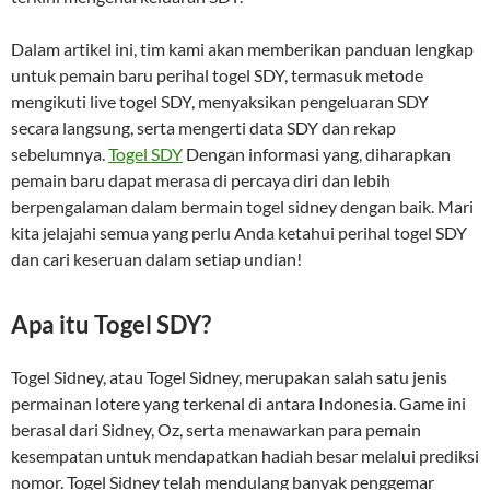
Dalam artikel ini, tim kami akan memberikan panduan lengkap
untuk pemain baru perihal togel SDY, termasuk metode
mengikuti live togel SDY, menyaksikan pengeluaran SDY
secara langsung, serta mengerti data SDY dan rekap
sebelumnya.
Togel SDY
Dengan informasi yang, diharapkan
pemain baru dapat merasa di percaya diri dan lebih
berpengalaman dalam bermain togel sidney dengan baik. Mari
kita jelajahi semua yang perlu Anda ketahui perihal togel SDY
dan cari keseruan dalam setiap undian!
Apa itu Togel SDY?
Togel Sidney, atau Togel Sidney, merupakan salah satu jenis
permainan lotere yang terkenal di antara Indonesia. Game ini
berasal dari Sidney, Oz, serta menawarkan para pemain
kesempatan untuk mendapatkan hadiah besar melalui prediksi
nomor. Togel Sidney telah mendulang banyak penggemar