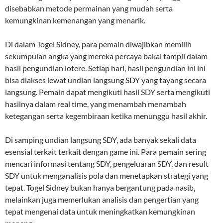
disebabkan metode permainan yang mudah serta
kemungkinan kemenangan yang menarik.
Di dalam Togel Sidney, para pemain diwajibkan memilih
sekumpulan angka yang mereka percaya bakal tampil dalam
hasil pengundian lotere. Setiap hari, hasil pengundian ini ini
bisa diakses lewat undian langsung SDY yang tayang secara
langsung. Pemain dapat mengikuti hasil SDY serta mengikuti
hasilnya dalam real time, yang menambah menambah
ketegangan serta kegembiraan ketika menunggu hasil akhir.
Di samping undian langsung SDY, ada banyak sekali data
esensial terkait terkait dengan game ini. Para pemain sering
mencari informasi tentang SDY, pengeluaran SDY, dan result
SDY untuk menganalisis pola dan menetapkan strategi yang
tepat. Togel Sidney bukan hanya bergantung pada nasib,
melainkan juga memerlukan analisis dan pengertian yang
tepat mengenai data untuk meningkatkan kemungkinan