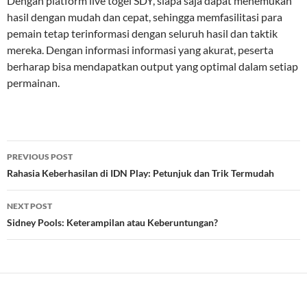
Dengan platform live togel SDY, siapa saja dapat menemukan
hasil dengan mudah dan cepat, sehingga memfasilitasi para
pemain tetap terinformasi dengan seluruh hasil dan taktik
mereka. Dengan informasi informasi yang akurat, peserta
berharap bisa mendapatkan output yang optimal dalam setiap
permainan.
Post
PREVIOUS POST
navigation
Rahasia Keberhasilan di IDN Play: Petunjuk dan Trik Termudah
NEXT POST
Sidney Pools: Keterampilan atau Keberuntungan?