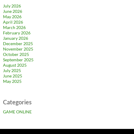
July 2026
June 2026
May 2026
April 2026
March 2026
February 2026
January 2026
December 2025
November 2025
October 2025
September 2025
August 2025
July 2025
June 2025
May 2025
Categories
GAME ONLINE