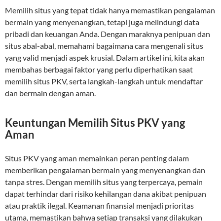
Memilih situs yang tepat tidak hanya memastikan pengalaman
bermain yang menyenangkan, tetapi juga melindungi data
pribadi dan keuangan Anda. Dengan maraknya penipuan dan
situs abal-abal, memahami bagaimana cara mengenali situs
yang valid menjadi aspek krusial. Dalam artikel ini, kita akan
membahas berbagai faktor yang perlu diperhatikan saat
memilih situs PKV, serta langkah-langkah untuk mendaftar
dan bermain dengan aman.
Keuntungan Memilih Situs PKV yang
Aman
Situs PKV yang aman memainkan peran penting dalam
memberikan pengalaman bermain yang menyenangkan dan
tanpa stres. Dengan memilih situs yang terpercaya, pemain
dapat terhindar dari risiko kehilangan dana akibat penipuan
atau praktik ilegal. Keamanan finansial menjadi prioritas
utama, memastikan bahwa setiap transaksi yang dilakukan