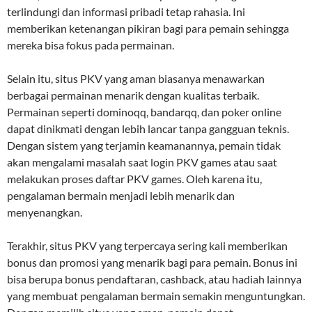
terlindungi dan informasi pribadi tetap rahasia. Ini
memberikan ketenangan pikiran bagi para pemain sehingga
mereka bisa fokus pada permainan.
Selain itu, situs PKV yang aman biasanya menawarkan
berbagai permainan menarik dengan kualitas terbaik.
Permainan seperti dominoqq, bandarqq, dan poker online
dapat dinikmati dengan lebih lancar tanpa gangguan teknis.
Dengan sistem yang terjamin keamanannya, pemain tidak
akan mengalami masalah saat login PKV games atau saat
melakukan proses daftar PKV games. Oleh karena itu,
pengalaman bermain menjadi lebih menarik dan
menyenangkan.
Terakhir, situs PKV yang terpercaya sering kali memberikan
bonus dan promosi yang menarik bagi para pemain. Bonus ini
bisa berupa bonus pendaftaran, cashback, atau hadiah lainnya
yang membuat pengalaman bermain semakin menguntungkan.