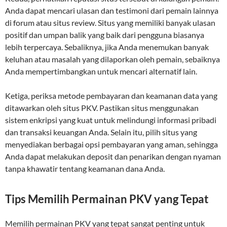
Anda dapat mencari ulasan dan testimoni dari pemain lainnya
di forum atau situs review. Situs yang memiliki banyak ulasan
positif dan umpan balik yang baik dari pengguna biasanya
lebih terpercaya. Sebaliknya, jika Anda menemukan banyak
keluhan atau masalah yang dilaporkan oleh pemain, sebaiknya
Anda mempertimbangkan untuk mencari alternatif lain.
Ketiga, periksa metode pembayaran dan keamanan data yang
ditawarkan oleh situs PKV. Pastikan situs menggunakan
sistem enkripsi yang kuat untuk melindungi informasi pribadi
dan transaksi keuangan Anda. Selain itu, pilih situs yang
menyediakan berbagai opsi pembayaran yang aman, sehingga
Anda dapat melakukan deposit dan penarikan dengan nyaman
tanpa khawatir tentang keamanan dana Anda.
Tips Memilih Permainan PKV yang Tepat
Memilih permainan PKV yang tepat sangat penting untuk