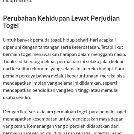
hidup mereka.
Perubahan Kehidupan Lewat Perjudian
Togel
Untuk banyak pemuda togel, hidup sehari-hari acapkali
dipenuhi dengan tantangan serta keterbatasan. Tetapi, ikut
bermain togel menawarkan harapan dalam mengganti nasib.
Tidak sedikit yang melihat permainan ini selaku jalan keluar
dari kesulitan ekonomi yang selama ini mereka hadapi. Para
pemain percaya bahwa melalui keberuntungan, mereka bisa
mendapatkan impian yang selama ini diidamkan, seperti
mendapatkan pendidikan yang lebih tinggi atau memulai
usaha sendiri.
Dengan ikut serta dalam permainan togel, para pemain togel
mendapatkan kesempatan untuk menciptakan masa depan
yang cerah. Kemenangan yang diperoleh didapatkan dari
permainan ini sering kali digunakan sebagai investasi yang