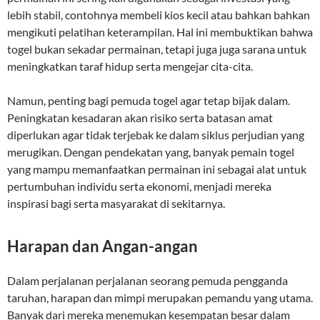
lebih stabil, contohnya membeli kios kecil atau bahkan bahkan
mengikuti pelatihan keterampilan. Hal ini membuktikan bahwa
togel bukan sekadar permainan, tetapi juga juga sarana untuk
meningkatkan taraf hidup serta mengejar cita-cita.
Namun, penting bagi pemuda togel agar tetap bijak dalam.
Peningkatan kesadaran akan risiko serta batasan amat
diperlukan agar tidak terjebak ke dalam siklus perjudian yang
merugikan. Dengan pendekatan yang, banyak pemain togel
yang mampu memanfaatkan permainan ini sebagai alat untuk
pertumbuhan individu serta ekonomi, menjadi mereka
inspirasi bagi serta masyarakat di sekitarnya.
Harapan dan Angan-angan
Dalam perjalanan perjalanan seorang pemuda pengganda
taruhan, harapan dan mimpi merupakan pemandu yang utama.
Banyak dari mereka menemukan kesempatan besar dalam