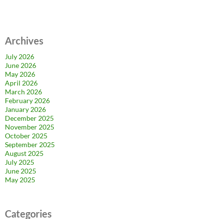
Archives
July 2026
June 2026
May 2026
April 2026
March 2026
February 2026
January 2026
December 2025
November 2025
October 2025
September 2025
August 2025
July 2025
June 2025
May 2025
Categories