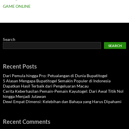
GAME ONLINE
Search
SEARCH
Recent Posts
Dari Pemula hingga Pro: Petualangan di Dunia Bupatitogel
5 Alasan Mengapa Bupatitogel Semakin Populer di Indonesia
Dapatkan Hasil Terbaik dari Pengeluaran Macau
Cerita Keberhasilan Pemain-Pemain Kayutogel: Dari Awal Titik Nol
hingga Menjadi Jutawan
Dewi Empat Dimensi: Kelebihan dan Bahaya yang Harus Dipahami
Recent Comments