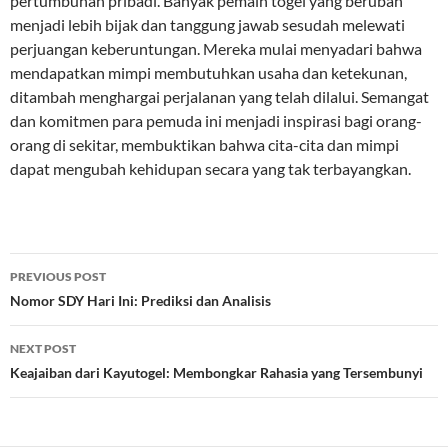
pertumbuhan pribadi. Banyak pemain togel yang berubah
menjadi lebih bijak dan tanggung jawab sesudah melewati
perjuangan keberuntungan. Mereka mulai menyadari bahwa
mendapatkan mimpi membutuhkan usaha dan ketekunan,
ditambah menghargai perjalanan yang telah dilalui. Semangat
dan komitmen para pemuda ini menjadi inspirasi bagi orang-
orang di sekitar, membuktikan bahwa cita-cita dan mimpi
dapat mengubah kehidupan secara yang tak terbayangkan.
Post
PREVIOUS POST
navigation
Nomor SDY Hari Ini: Prediksi dan Analisis
NEXT POST
Keajaiban dari Kayutogel: Membongkar Rahasia yang Tersembunyi