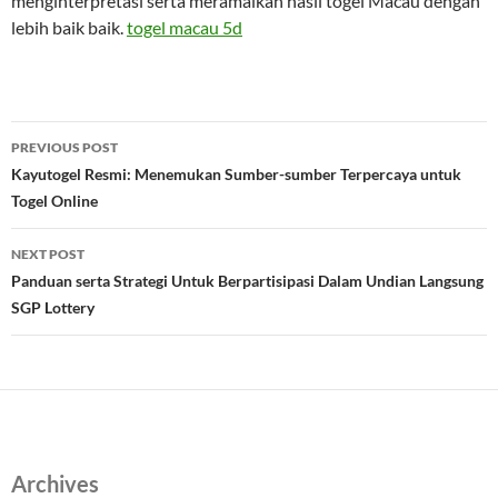
menginterpretasi serta meramalkan hasil togel Macau dengan
lebih baik baik.
togel macau 5d
Post
PREVIOUS POST
navigation
Kayutogel Resmi: Menemukan Sumber-sumber Terpercaya untuk
Togel Online
NEXT POST
Panduan serta Strategi Untuk Berpartisipasi Dalam Undian Langsung
SGP Lottery
Archives