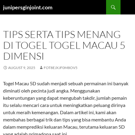
Skip
Search
junipersginjoint.com
to
content
TIPS SERTA TIPS MENANG
DI TOGEL TOGEL MACAU 5
DIMENSI
AUGUST 9, 2025
FOT8EJXJF0M8OV5
Togel Macau 5D sudah menjadi sebuah permainan ini banyak
diminati oleh pecinta judi angka. Menggunakan
keberuntungan yang dapat mengubah takdir, jumlah pemain
itu selalu mencari cara untuk meningkatkan peluang dirinya
untuk meraih kemenangan. Dalam artikel ini, kami akan
membahas berbagai trik dan tips yang bisa membantu Anda
dalam memprediksi keluaran Macau, terutama keluaran 5D
yang adalah primadona saat ini.