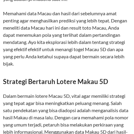
Memahami data Macau dan hasil dari sebelumnya amat
penting agar menghasilkan prediksi yang lebih tepat. Dengan
meneliti data Macau hari ini dan result toto Macau, Anda
dapat menemukan pola yang terlihat dalam pertandingan
mendatang. Ayo kita eksplorasi lebih dalam tentang strategi
yang efektif efektif untuk menangi togel Macau 5D dan apa
yang perlu Anda ketahui supaya dapat bermain secara lebih
bijak.
Strategi Bertaruh Lotere Makau 5D
Dalam bermain lotere Macau 5D, vital agar memiliki strategi
yang tepat agar bisa meningkatkan peluang menang. Salah
satu pendekatan yang bisa diadopsi adalah menganalisis data
hasil Makau di masa lalu. Dengan cara memahami pola nomor
yang umum terjadi, petaruh bisa melakukan perkiraan yang
lebih informasional. Menggunakan data Makau 5D dari hasil-