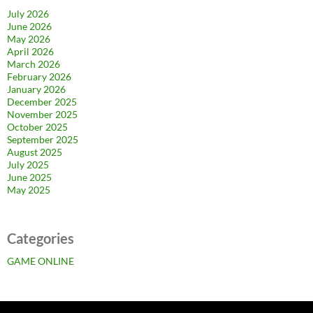
July 2026
June 2026
May 2026
April 2026
March 2026
February 2026
January 2026
December 2025
November 2025
October 2025
September 2025
August 2025
July 2025
June 2025
May 2025
Categories
GAME ONLINE