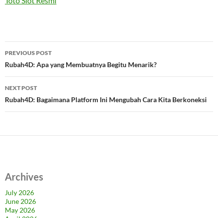
Toto Slot Resmi
Post
PREVIOUS POST
navigation
Rubah4D: Apa yang Membuatnya Begitu Menarik?
NEXT POST
Rubah4D: Bagaimana Platform Ini Mengubah Cara Kita Berkoneksi
Archives
July 2026
June 2026
May 2026