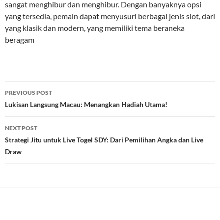
sangat menghibur dan menghibur. Dengan banyaknya opsi
yang tersedia, pemain dapat menyusuri berbagai jenis slot, dari
yang klasik dan modern, yang memiliki tema beraneka
beragam
Post
PREVIOUS POST
navigation
Lukisan Langsung Macau: Menangkan Hadiah Utama!
NEXT POST
Strategi Jitu untuk Live Togel SDY: Dari Pemilihan Angka dan Live
Draw