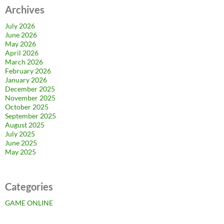
Archives
July 2026
June 2026
May 2026
April 2026
March 2026
February 2026
January 2026
December 2025
November 2025
October 2025
September 2025
August 2025
July 2025
June 2025
May 2025
Categories
GAME ONLINE