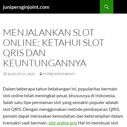
Skip
Search
junipersginjoint.com
to
content
MENJALANKAN SLOT
ONLINE: KETAHUI SLOT
QRIS DAN
KEUNTUNGANNYA
AUGUST 21, 2025
FOT8EJXJF0M8OV5
Dalam beberapa tahun belakangan ini, popularitas bermain
slot online telah meningkat pesat, khususnya di Indonesia.
Salah satu tipe permainan slot yang semakin populer adalah
slot QRIS. Dengan menggunakan metode pembayaran QRIS,
pemain dapat merasakan kemudahan dan keterampilan dalam
transaksi saat bermain.
slot online qris
Hal ini membuat slot