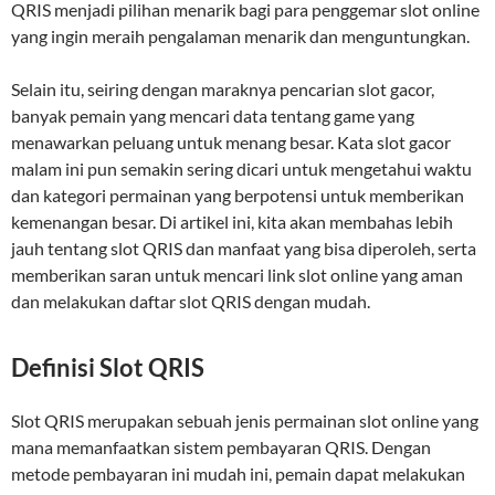
QRIS menjadi pilihan menarik bagi para penggemar slot online
yang ingin meraih pengalaman menarik dan menguntungkan.
Selain itu, seiring dengan maraknya pencarian slot gacor,
banyak pemain yang mencari data tentang game yang
menawarkan peluang untuk menang besar. Kata slot gacor
malam ini pun semakin sering dicari untuk mengetahui waktu
dan kategori permainan yang berpotensi untuk memberikan
kemenangan besar. Di artikel ini, kita akan membahas lebih
jauh tentang slot QRIS dan manfaat yang bisa diperoleh, serta
memberikan saran untuk mencari link slot online yang aman
dan melakukan daftar slot QRIS dengan mudah.
Definisi Slot QRIS
Slot QRIS merupakan sebuah jenis permainan slot online yang
mana memanfaatkan sistem pembayaran QRIS. Dengan
metode pembayaran ini mudah ini, pemain dapat melakukan