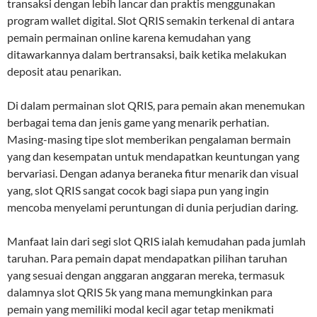
transaksi dengan lebih lancar dan praktis menggunakan
program wallet digital. Slot QRIS semakin terkenal di antara
pemain permainan online karena kemudahan yang
ditawarkannya dalam bertransaksi, baik ketika melakukan
deposit atau penarikan.
Di dalam permainan slot QRIS, para pemain akan menemukan
berbagai tema dan jenis game yang menarik perhatian.
Masing-masing tipe slot memberikan pengalaman bermain
yang dan kesempatan untuk mendapatkan keuntungan yang
bervariasi. Dengan adanya beraneka fitur menarik dan visual
yang, slot QRIS sangat cocok bagi siapa pun yang ingin
mencoba menyelami peruntungan di dunia perjudian daring.
Manfaat lain dari segi slot QRIS ialah kemudahan pada jumlah
taruhan. Para pemain dapat mendapatkan pilihan taruhan
yang sesuai dengan anggaran anggaran mereka, termasuk
dalamnya slot QRIS 5k yang mana memungkinkan para
pemain yang memiliki modal kecil agar tetap menikmati