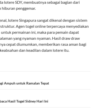
 lotere SDY, membuatnya sebagai bagian dari
an hiburan penggemar.
enal, lotere Singapura sangat dikenal dengan sistem
rstruktur. Agen togel online terpercaya menyediakan
 untuk permainan ini, maka para pemain dapat
alaman yang nyaman nyaman. Hasil draw draw
gnya cepat diumumkan, memberikan rasa aman bagi
keabsahan dan keadilan dalam lotere itu.
n
tegi Ampuh untuk Ramalan Tepat
baca Hasil Togel Sidney Hari Ini