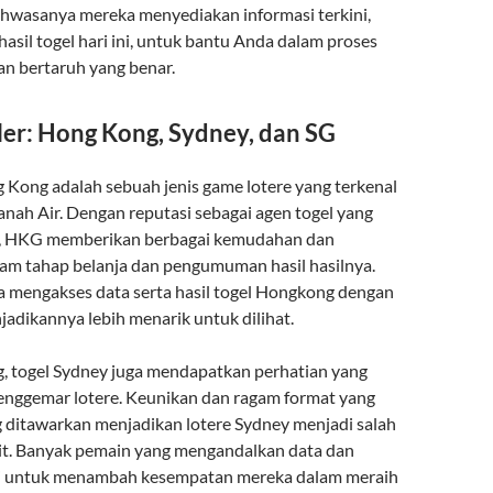
ahwasanya mereka menyediakan informasi terkini,
sil togel hari ini, untuk bantu Anda dalam proses
an bertaruh yang benar.
ler: Hong Kong, Sydney, dan SG
Kong adalah sebuah jenis game lotere yang terkenal
anah Air. Dengan reputasi sebagai agen togel yang
a, HKG memberikan berbagai kemudahan dan
am tahap belanja dan pengumuman hasil hasilnya.
a mengakses data serta hasil togel Hongkong dengan
jadikannya lebih menarik untuk dilihat.
, togel Sydney juga mendapatkan perhatian yang
 penggemar lotere. Keunikan dan ragam format yang
 ditawarkan menjadikan lotere Sydney menjadi salah
rit. Banyak pemain yang mengandalkan data dan
ksi untuk menambah kesempatan mereka dalam meraih