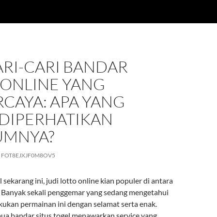
RI-CARI BANDAR
 ONLINE YANG
CAYA: APA YANG
 DIPERHATIKAN
UMNYA?
FOT8EJXJF0M8OV5
 sekarang ini, judi lotto online kian populer di antara
i. Banyak sekali penggemar yang sedang mengetahui
kukan permainan ini dengan selamat serta enak.
emua bandar situs togel menawarkan service yang