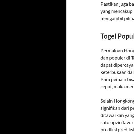
Pastikan juga b
yang mencakup ha
mengambil pilih
Togel Popu
Permainan Hong 
dan populer di T
dapat dipercay
keterbukaan dal
Para pemain bis
cepat, maka men
Selain Hongkong
signifikan dari
ditawarkan yang
satu opzio favo
prediksi predi