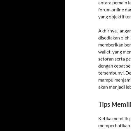
antara pemain l
forum online da
yang objektif te
Akhirnya, janga
disediakan oleh 
memberikan berb
wallet, yang m
setoran serta pe
dengan cepat se
tersembunyi. D
mampu menjamin
akan menjadi le
Tips Memil
Ketika memilih 
memperhatikan iz