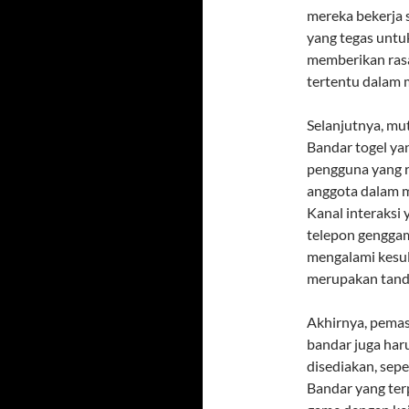
mereka bekerja 
yang tegas untu
memberikan ras
tertentu dalam 
Selanjutnya, mu
Bandar togel y
pengguna yang 
anggota dalam 
Kanal interaksi 
telepon genggam
mengalami kesul
merupakan tanda
Akhirnya, pemas
bandar juga haru
disediakan, sepe
Bandar yang te