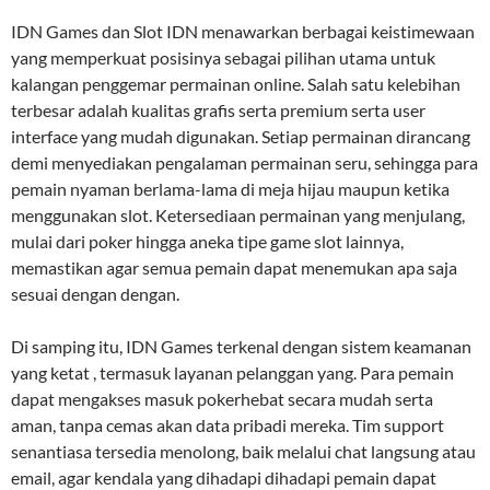
IDN Games dan Slot IDN menawarkan berbagai keistimewaan
yang memperkuat posisinya sebagai pilihan utama untuk
kalangan penggemar permainan online. Salah satu kelebihan
terbesar adalah kualitas grafis serta premium serta user
interface yang mudah digunakan. Setiap permainan dirancang
demi menyediakan pengalaman permainan seru, sehingga para
pemain nyaman berlama-lama di meja hijau maupun ketika
menggunakan slot. Ketersediaan permainan yang menjulang,
mulai dari poker hingga aneka tipe game slot lainnya,
memastikan agar semua pemain dapat menemukan apa saja
sesuai dengan dengan.
Di samping itu, IDN Games terkenal dengan sistem keamanan
yang ketat , termasuk layanan pelanggan yang. Para pemain
dapat mengakses masuk pokerhebat secara mudah serta
aman, tanpa cemas akan data pribadi mereka. Tim support
senantiasa tersedia menolong, baik melalui chat langsung atau
email, agar kendala yang dihadapi dihadapi pemain dapat