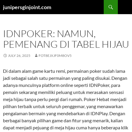
Skip
Search
junipersginjoint.com
to
content
IDNPOKER: NAMUN,
PEMENANG DI TABEL HIJAU
JULY 26, 2025
FOT8EJXJF0M8OV5
Di dalam alam game kartu remi, permainan poker sudah lama
jadi sebagai salah satu permainan yang paling disukai. Dengan
adanya munculnya platform online seperti IDNPoker, para
pemain sekarang memiliki peluang untuk merasakan sensasi
meja hijau tanpa perlu pergi dari rumah. Poker Hebat menjadi
pilihan terbaik untuk seluruh penggemar, yang menawarkan
pengalaman bermain yang mendebarkan di IDNPlay. Dengan
berbagai banyak pilihan game dan fitur yang menarik, kalian
dapat menjadi pejuang di meja hijau cuma hanya beberapa klik